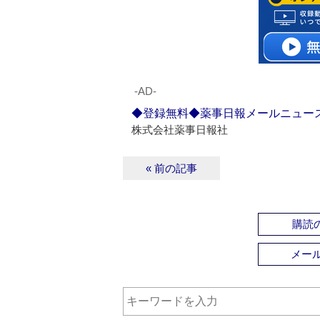
‐AD‐
◆登録無料◆薬事日報メールニュー
株式会社薬事日報社
« 前の記事
購読の
メー