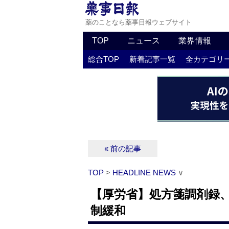
薬のことなら薬事日報ウェブサイト
TOP
ニュース
業界情報
総合TOP
新着記事一覧
全カテゴリ
« 前の記事
TOP
>
HEADLINE NEWS
∨
【厚労省】処方箋調剤録
制緩和