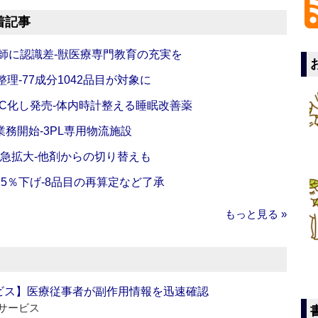
着記事
師に認識差‐獣医療専門教育の充実を
理‐77成分1042品目が対象に
C化し発売‐体内時計整える睡眠改善薬
務開始‐3PL専用物流施設
で急拡大‐他剤からの切り替えも
5％下げ‐8品目の再算定など了承
もっと見る »
ビス】医療従事者が副作用情報を迅速確認
サービス