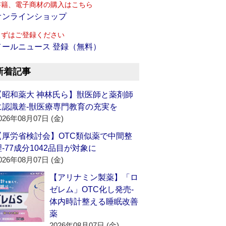
書籍、電子商材の購入はこちら
オンラインショップ
まずはご登録ください
メールニュース 登録（無料）
新着記事
【昭和薬大 神林氏ら】獣医師と薬剤師
に認識差‐獣医療専門教育の充実を
026年08月07日 (金)
【厚労省検討会】OTC類似薬で中間整
理‐77成分1042品目が対象に
026年08月07日 (金)
【アリナミン製薬】「ロ
ゼレム」OTC化し発売‐
体内時計整える睡眠改善
薬
2026年08月07日 (金)