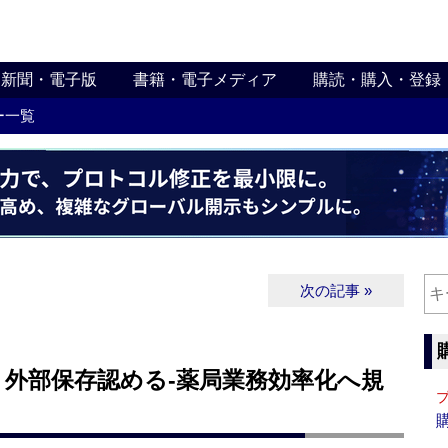
新聞・電子版
書籍・電子メディア
購読・購入・登録
ー一覧
次の記事 »
、外部保存認める‐薬局業務効率化へ規