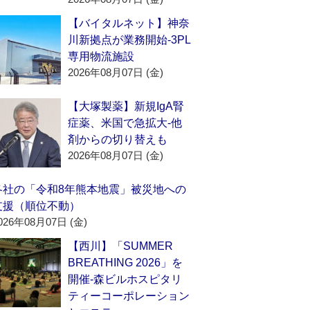
【バイタルネット】神奈
川新拠点が業務開始‐3PL
専用物流施設
2026年08月07日 (金)
【大塚製薬】新規IgA腎
症薬、米国で急拡大‐他
剤からの切り替えも
2026年08月07日 (金)
各社の「令和8年熊本地震」被災地への
支援（順位不動）
026年08月07日 (金)
【西川】「SUMMER
BREATHING 2026」を
開催‐森ビルホスピタリ
ティーコーポレーション