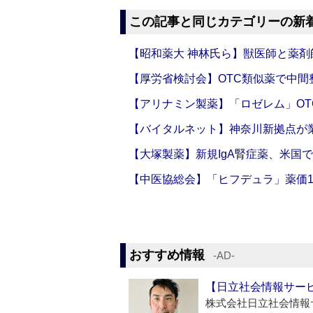
この記事と同じカテゴリーの新
【昭和薬大 神林氏ら】獣医師と薬剤
【厚労省検討会】OTC類似薬で中間整
【アリナミン製薬】「ロゼレム」OT
【バイタルネット】神奈川新拠点が業
【大塚製薬】新規IgA腎症薬、米国
【中医協総会】「ヒフデュラ」薬価1
おすすめ情報
‐AD‐
【日立社会情報サー
株式会社日立社会情報