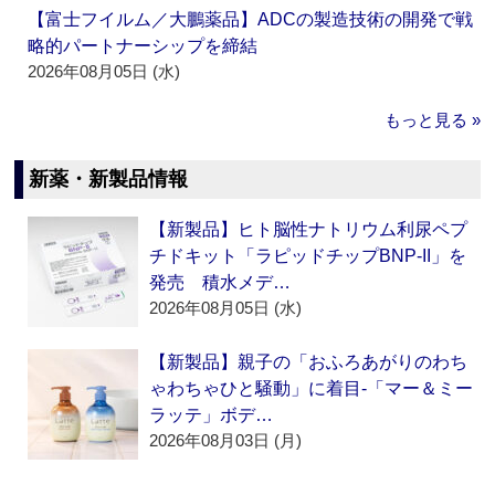
【富士フイルム／大鵬薬品】ADCの製造技術の開発で戦
略的パートナーシップを締結
2026年08月05日 (水)
もっと見る »
新薬・新製品情報
【新製品】ヒト脳性ナトリウム利尿ペプ
チドキット「ラピッドチップBNP-II」を
発売 積水メデ…
2026年08月05日 (水)
【新製品】親子の「おふろあがりのわち
ゃわちゃひと騒動」に着目‐「マー＆ミー
ラッテ」ボデ…
2026年08月03日 (月)