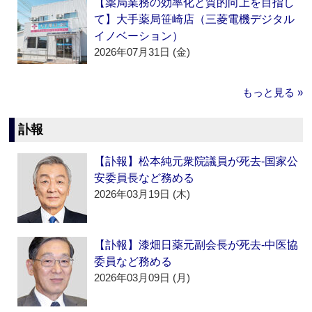
【薬局業務の効率化と質的向上を目指し
て】大手薬局笹崎店（三菱電機デジタル
イノベーション）
2026年07月31日 (金)
もっと見る »
訃報
【訃報】松本純元衆院議員が死去‐国家公
安委員長など務める
2026年03月19日 (木)
【訃報】漆畑日薬元副会長が死去‐中医協
委員など務める
2026年03月09日 (月)