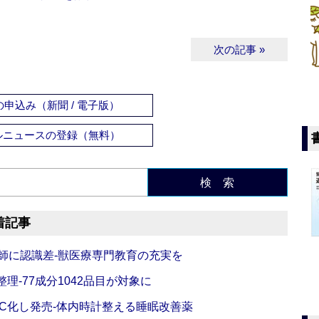
次の記事 »
申込み（新聞 / 電子版）
ルニュースの登録（無料）
検 索
着記事
師に認識差‐獣医療専門教育の充実を
理‐77成分1042品目が対象に
C化し発売‐体内時計整える睡眠改善薬