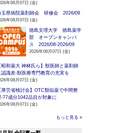
026年08月07日 (金)
埼玉県病院薬剤師会 研修会 2026/09
026年08月07日 (金)
徳島文理大学 徳島薬学
部 オープンキャンパ
ス 2026/08-2026/09
2026年08月07日 (金)
【昭和薬大 神林氏ら】獣医師と薬剤師
に認識差‐獣医療専門教育の充実を
026年08月07日 (金)
【厚労省検討会】OTC類似薬で中間整
理‐77成分1042品目が対象に
026年08月07日 (金)
もっと見る »