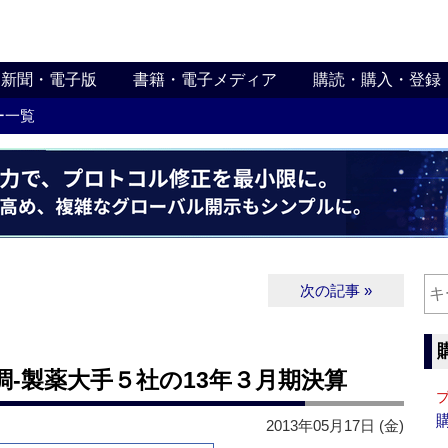
新聞・電子版
書籍・電子メディア
購読・購入・登録
ー一覧
次の記事 »
‐製薬大手５社の13年３月期決算
2013年05月17日 (金)