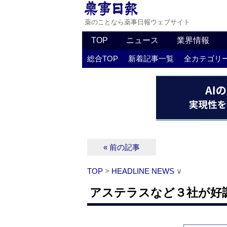
薬のことなら薬事日報ウェブサイト
TOP
ニュース
業界情報
総合TOP
新着記事一覧
全カテゴリ
« 前の記事
TOP
>
HEADLINE NEWS
∨
アステラスなど３社が好調