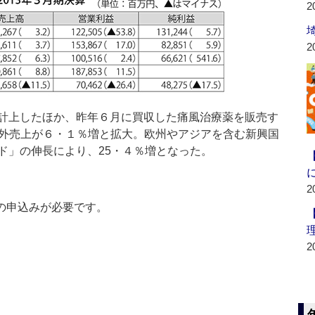
2
2
計上したほか、昨年６月に買収した痛風治療薬を販売す
海外売上が６・１％増と拡大。欧州やアジアを含む新興国
ド」の伸長により、25・４％増となった。
2
の申込みが必要です。
2