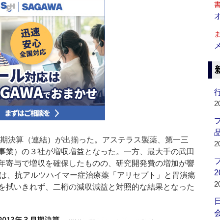
行
2
品
月期決算（連結）が出揃った。アステラス製薬、第一三
2
事業）の３社が増収増益となった。一方、最大手の武田
年寄与で増収を確保したものの、研究開発費の増加が響
2
イは、抗アルツハイマー症治療薬「アリセプト」と胃潰瘍
2
を拭いきれず、二桁の減収減益と対照的な結果となった
会