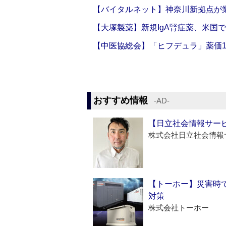
【バイタルネット】神奈川新拠点が業
【大塚製薬】新規IgA腎症薬、米国
【中医協総会】「ヒフデュラ」薬価1
おすすめ情報
‐AD‐
【日立社会情報サー
株式会社日立社会情報
【トーホー】災害時
対策
株式会社トーホー