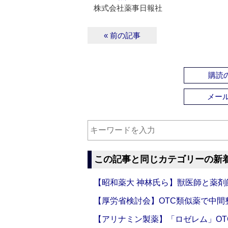
株式会社薬事日報社
« 前の記事
購読の
メー
この記事と同じカテゴリーの新
【昭和薬大 神林氏ら】獣医師と薬剤
【厚労省検討会】OTC類似薬で中間整
【アリナミン製薬】「ロゼレム」OT