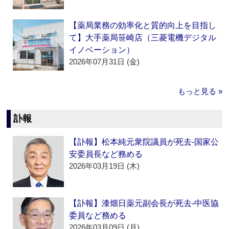
【薬局業務の効率化と質的向上を目指し
て】大手薬局笹崎店（三菱電機デジタル
イノベーション）
2026年07月31日 (金)
もっと見る »
訃報
【訃報】松本純元衆院議員が死去‐国家公
安委員長など務める
2026年03月19日 (木)
【訃報】漆畑日薬元副会長が死去‐中医協
委員など務める
2026年03月09日 (月)