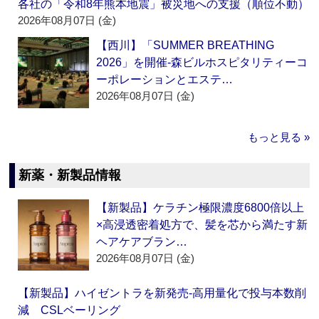
各社の「令和8年熊本地震」被災地への支援（順位不動）
2026年08月07日 (金)
【西川】「SUMMER BREATHING
2026」を開催‐森ビルホスピタリティーコ
ーポレーションとエステ…
2026年08月07日 (金)
もっと見る »
新薬・新製品情報
【新製品】ケラチン極限濃度6800倍以上
×高浸透密着処方で、髪を芯から満たす新
ヘアケアブラン…
2026年08月07日 (金)
【新製品】ハイゼントラを新発売‐高用量化で投与本数削
減 CSLベーリング