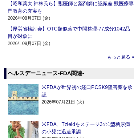
【昭和薬大 神林氏ら】獣医師と薬剤師に認識差‐獣医療専
門教育の充実を
2026年08月07日 (金)
【厚労省検討会】OTC類似薬で中間整理‐77成分1042品
目が対象に
2026年08月07日 (金)
もっと見る »
ヘルスデーニュース‐FDA関連‐
米FDAが世界初の経口PCSK9阻害薬を承
認
2026年07月21日 (火)
米FDA、Tzieldをステージ3の1型糖尿病
の小児に迅速承認