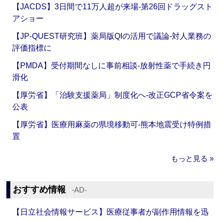
【JACDS】3日間で11万人超が来場‐第26回ドラッグスト
アショー
【JP-QUEST研究班】薬局版QIの活用で議論‐対人業務の
評価指標に
【PMDA】受付期間なしに事前相談‐放射性薬で手続き円
滑化
【厚労省】「治験支援薬局」制度化へ‐改正GCP省令案を
公表
【厚労省】医療用麻薬の県境移動可‐熊本地震受け特例措
置
もっと見る »
おすすめ情報
‐AD‐
【日立社会情報サービス】医療従事者が副作用情報を迅