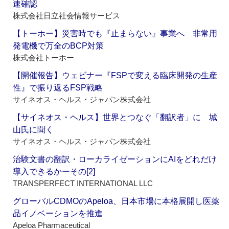
速確認
株式会社日立社会情報サービス
【トーホー】災害時でも『止まらない』事業へ 非常用
発電機で万全のBCP対策
株式会社トーホー
【開催報告】ウェビナー『FSPで変える臨床開発の生産
性』で振り返るFSP戦略
サイネオス・ヘルス・ジャパン株式会社
【サイネオス・ヘルス】世界とつなぐ「翻訳者」に 城
山氏に聞く
サイネオス・ヘルス・ジャパン株式会社
治験文書の翻訳・ローカライゼーションにAIをどれだけ
導入できるかーその[2]
TRANSPERFECT INTERNATIONAL LLC
グローバルCDMOのApeloa、日本市場に本格展開し医薬
品イノベーションを推進
Apeloa Pharmaceutical