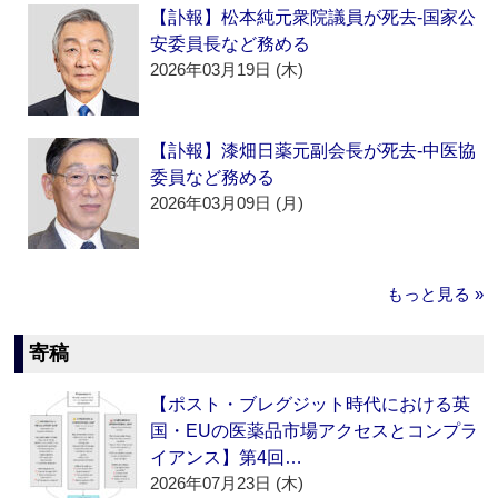
【訃報】松本純元衆院議員が死去‐国家公
安委員長など務める
2026年03月19日 (木)
【訃報】漆畑日薬元副会長が死去‐中医協
委員など務める
2026年03月09日 (月)
もっと見る »
寄稿
【ポスト・ブレグジット時代における英
国・EUの医薬品市場アクセスとコンプラ
イアンス】第4回…
2026年07月23日 (木)