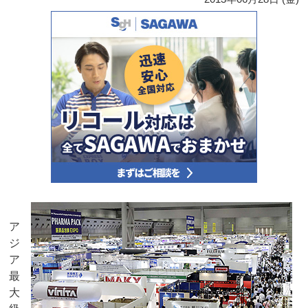
ア
ジ
ア
最
大