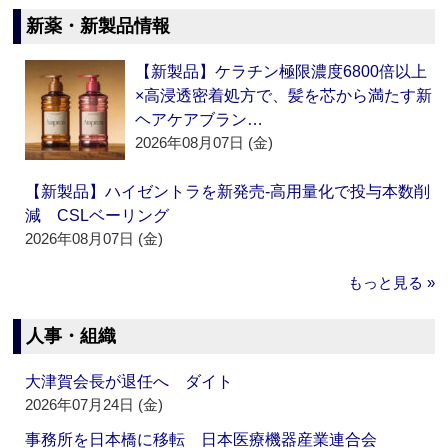
新薬・新製品情報
【新製品】ケラチン極限濃度6800倍以上
×高浸透密着処方で、髪を芯から満たす新
ヘアケアブラン…
2026年08月07日 (金)
【新製品】ハイゼントラを新発売‐高用量化で投与本数削
減 CSLベーリング
2026年08月07日 (金)
もっと見る »
人事・組織
大津賀会長が退任へ ダイト
2026年07月24日 (金)
事務所を日本橋に移転 日本医療機器産業連合会