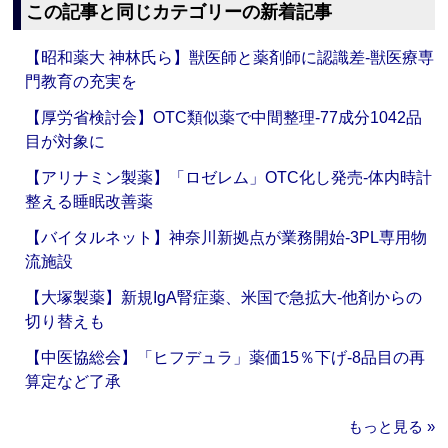
この記事と同じカテゴリーの新着記事
【昭和薬大 神林氏ら】獣医師と薬剤師に認識差‐獣医療専
門教育の充実を
【厚労省検討会】OTC類似薬で中間整理‐77成分1042品
目が対象に
【アリナミン製薬】「ロゼレム」OTC化し発売‐体内時計
整える睡眠改善薬
【バイタルネット】神奈川新拠点が業務開始‐3PL専用物
流施設
【大塚製薬】新規IgA腎症薬、米国で急拡大‐他剤からの
切り替えも
【中医協総会】「ヒフデュラ」薬価15％下げ‐8品目の再
算定など了承
もっと見る »