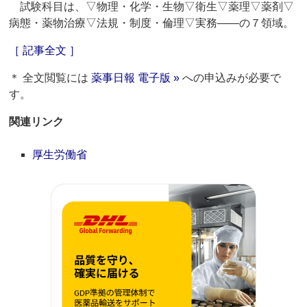
試験科目は、▽物理・化学・生物▽衛生▽薬理▽薬剤▽
病態・薬物治療▽法規・制度・倫理▽実務――の７領域。
［ 記事全文 ］
＊ 全文閲覧には
薬事日報 電子版 »
への申込みが必要で
す。
関連リンク
厚生労働省