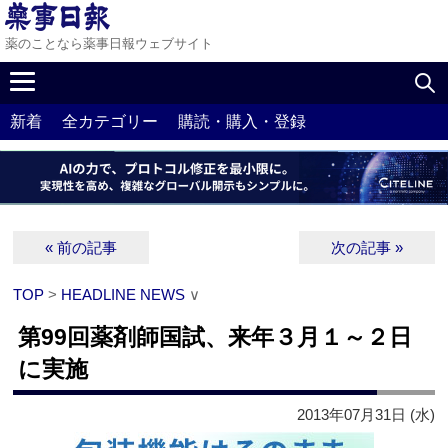
薬のことなら薬事日報ウェブサイト
新着
全カテゴリー
購読・購入・登録
« 前の記事
次の記事 »
TOP
>
HEADLINE NEWS
∨
第99回薬剤師国試、来年３月１～２日
に実施
2013年07月31日 (水)