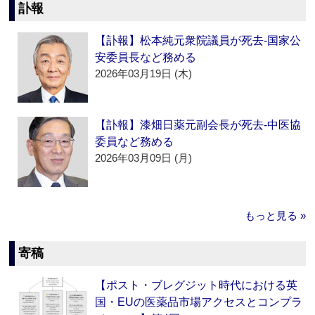
訃報
【訃報】松本純元衆院議員が死去‐国家公
安委員長など務める
2026年03月19日 (木)
【訃報】漆畑日薬元副会長が死去‐中医協
委員など務める
2026年03月09日 (月)
もっと見る »
寄稿
【ポスト・ブレグジット時代における英
国・EUの医薬品市場アクセスとコンプラ