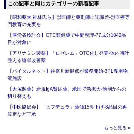
この記事と同じカテゴリーの新着記事
【昭和薬大 神林氏ら】獣医師と薬剤師に認識差‐獣医療専
門教育の充実を
【厚労省検討会】OTC類似薬で中間整理‐77成分1042品
目が対象に
【アリナミン製薬】「ロゼレム」OTC化し発売‐体内時計
整える睡眠改善薬
【バイタルネット】神奈川新拠点が業務開始‐3PL専用物
流施設
【大塚製薬】新規IgA腎症薬、米国で急拡大‐他剤からの
切り替えも
【中医協総会】「ヒフデュラ」薬価15％下げ‐8品目の再
算定など了承
もっと見る »