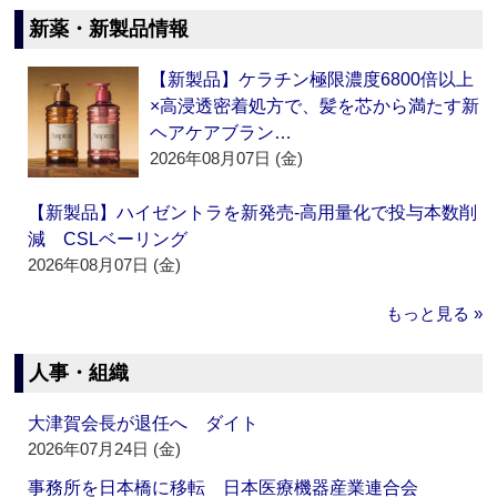
新薬・新製品情報
【新製品】ケラチン極限濃度6800倍以上
×高浸透密着処方で、髪を芯から満たす新
ヘアケアブラン…
2026年08月07日 (金)
【新製品】ハイゼントラを新発売‐高用量化で投与本数削
減 CSLベーリング
2026年08月07日 (金)
もっと見る »
人事・組織
大津賀会長が退任へ ダイト
2026年07月24日 (金)
事務所を日本橋に移転 日本医療機器産業連合会