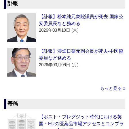
訃報
【訃報】松本純元衆院議員が死去‐国家公
安委員長など務める
2026年03月19日 (木)
【訃報】漆畑日薬元副会長が死去‐中医協
委員など務める
2026年03月09日 (月)
もっと見る »
寄稿
【ポスト・ブレグジット時代における英
国・EUの医薬品市場アクセスとコンプラ