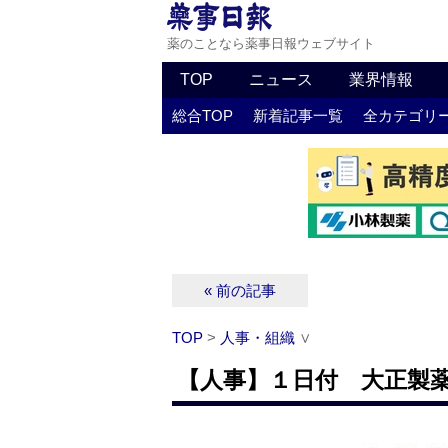
薬のことなら薬事日報ウェブサイト
TOP
ニュース
業界情報
総合TOP
新着記事一覧
全カテゴリ
« 前の記事
TOP
>
人事・組織
∨
【人事】１日付 大正製