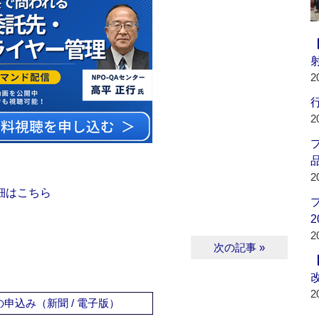
2
行
2
品
2
細はこちら
2
2
次の記事 »
2
申込み（新聞 / 電子版）