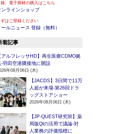
書籍、電子商材の購入はこちら
オンラインショップ
まずはご登録ください
メールニュース 登録（無料）
新着記事
【アルフレッサHD】再生医療CDMO拠
点‐羽田空港隣接地に開設
026年08月06日 (木)
【JACDS】3日間で11万
人超が来場‐第26回ドラ
ッグストアショー
2026年08月06日 (木)
【JP-QUEST研究班】薬
局版QIの活用で議論‐対
人業務の評価指標に