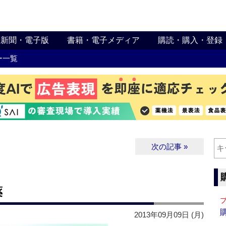
新聞・電子版
書籍・電子メディア
購読・購入・登録
ー一覧
次の記事 »
薬
2013年09月09日 (月)