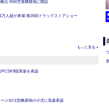
O拠点‐羽田空港隣接地に開設
11万人超が来場‐第26回ドラッグストアショー
もっと見る »
口PCSK9阻害薬を承認
をステージ3の1型糖尿病の小児に迅速承認