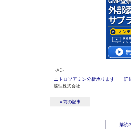
‐AD‐
ニトロソアミン分析承ります！ 詳
蝶理株式会社
« 前の記事
購読の