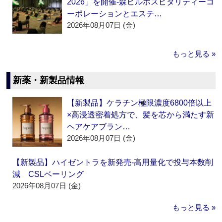
2026」を開催‐森ビルホスピタリティーコ
ーポレーションとエステ…
2026年08月07日 (金)
もっと見る »
新薬・新製品情報
【新製品】ケラチン極限濃度6800倍以上
×高浸透密着処方で、髪を芯から満たす新
ヘアケアブラン…
2026年08月07日 (金)
【新製品】ハイゼントラを新発売‐高用量化で投与本数削
減 CSLベーリング
2026年08月07日 (金)
もっと見る »