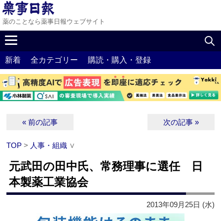
薬のことなら薬事日報ウェブサイト
新着
全カテゴリー
購読・購入・登録
« 前の記事
次の記事 »
TOP
>
人事・組織
∨
元武田の田中氏、常務理事に選任 日
本製薬工業協会
2013年09月25日 (水)