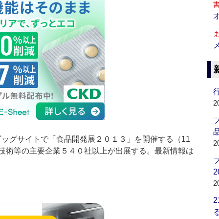
行
2
品
ビッグサイトで「食品開発展２０１３」を開催する（11
2
技術等の主要企業５４０社以上が出展する。最新情報は
2
2