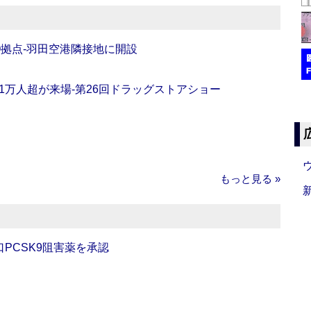
O拠点‐羽田空港隣接地に開設
11万人超が来場‐第26回ドラッグストアショー
もっと見る »
口PCSK9阻害薬を承認