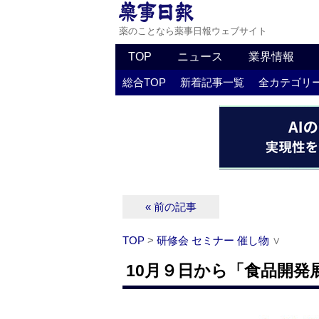
薬のことなら薬事日報ウェブサイト
TOP
ニュース
業界情報
総合TOP
新着記事一覧
全カテゴリ
« 前の記事
TOP
>
研修会 セミナー 催し物
∨
10月９日から「食品開発展