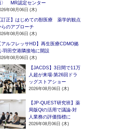
価〉 MR認定センター
026年08月06日 (木)
【訂正】はじめての獣医療 薬学的観点
からのアプローチ
026年08月06日 (木)
【アルフレッサHD】再生医療CDMO拠
点‐羽田空港隣接地に開設
026年08月06日 (木)
【JACDS】3日間で11万
人超が来場‐第26回ドラ
ッグストアショー
2026年08月06日 (木)
【JP-QUEST研究班】薬
局版QIの活用で議論‐対
人業務の評価指標に
2026年08月06日 (木)