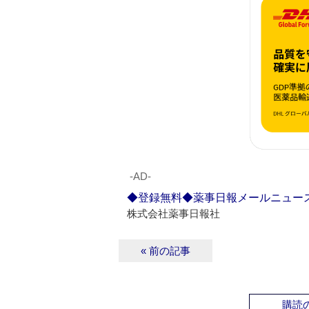
‐AD‐
◆登録無料◆薬事日報メールニュー
株式会社薬事日報社
« 前の記事
購読の