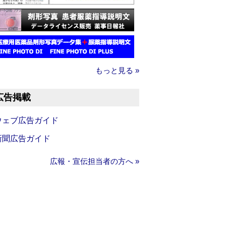
もっと見る »
広告掲載
ウェブ広告ガイド
新聞広告ガイド
広報・宣伝担当者の方へ »