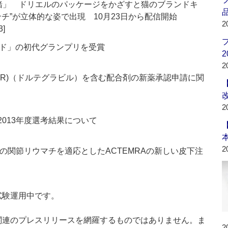
緒」 ドリエルのパッケージをかざすと猫のブランドキ
品
チ”が立体的な姿で出現 10月23日から配信開始
2
3]
ド」の初代グランプリを受賞
2
2
cay(R)（ドルテグラビル）を含む配合剤の新薬承認申請に関
2
2013年度選考結果について
2
の関節リウマチを適応としたACTEMRAの新しい皮下注
」は現在試験運用中です。
List」は医薬関連のプレスリリースを網羅するものではありません。ま
2