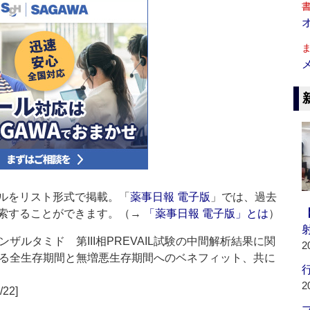
ルをリスト形式で掲載。「
薬事日報 電子版
」では、過去
索することができます。（→
「薬事日報 電子版」とは
）
ルタミド 第III相PREVAIL試験の中間解析結果に関
2
る全生存期間と無増悪生存期間へのベネフィット、共に
行
2
/22]