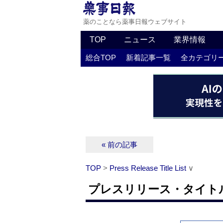
薬のことなら薬事日報ウェブサイト
TOP
ニュース
業界情報
総合TOP
新着記事一覧
全カテゴリ
« 前の記事
TOP
>
Press Release Title List
∨
プレスリリース・タイトルリス