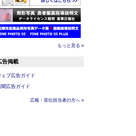
もっと見る »
広告掲載
ウェブ広告ガイド
新聞広告ガイド
広報・宣伝担当者の方へ »