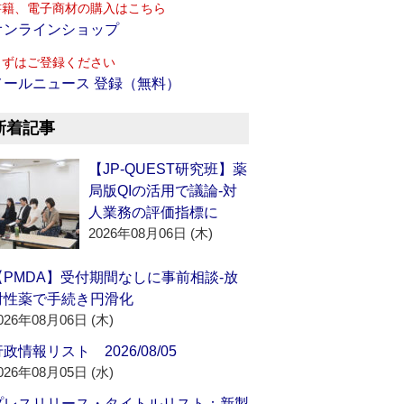
書籍、電子商材の購入はこちら
オンラインショップ
まずはご登録ください
メールニュース 登録（無料）
新着記事
【JP-QUEST研究班】薬
局版QIの活用で議論‐対
人業務の評価指標に
2026年08月06日 (木)
【PMDA】受付期間なしに事前相談‐放
射性薬で手続き円滑化
026年08月06日 (木)
政情報リスト 2026/08/05
026年08月05日 (水)
プレスリリース・タイトルリスト：新製