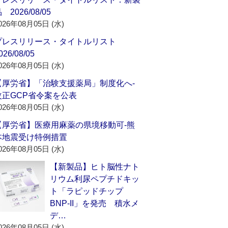
 2026/08/05
026年08月05日 (水)
プレスリリース・タイトルリスト
026/08/05
026年08月05日 (水)
【厚労省】「治験支援薬局」制度化へ‐
改正GCP省令案を公表
026年08月05日 (水)
【厚労省】医療用麻薬の県境移動可‐熊
本地震受け特例措置
026年08月05日 (水)
【新製品】ヒト脳性ナト
リウム利尿ペプチドキッ
ト「ラピッドチップ
BNP-II」を発売 積水メ
デ…
026年08月05日 (水)