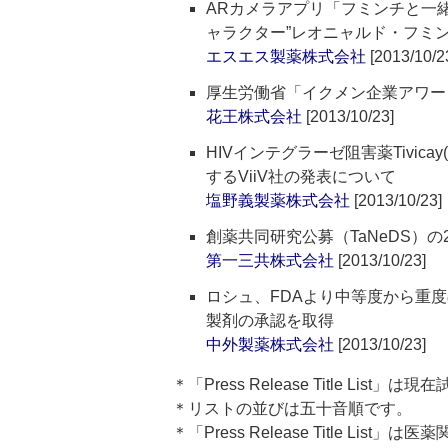
ARカメラアプリ「フミンチと一
ャラクター”レオニャルド・フミン
エスエス製薬株式会社
[2013/10/2
厚生労働省「イクメン企業アワー
花王株式会社
[2013/10/23]
HIVインテグラーゼ阻害薬Tivi
するViiV社の発表について
塩野義製薬株式会社
[2013/10/23]
創薬共同研究公募（TaNeDS）の
第一三共株式会社
[2013/10/23]
ロシュ、FDAより中等度から重度
製剤の承認を取得
中外製薬株式会社
[2013/10/23]
＊「Press Release Title List
＊リストの並びは五十音順です。
＊「Press Release Title 