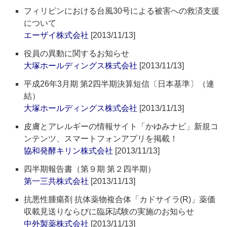
フィリピンにおける台風30号による被害への救済支援
について
エーザイ株式会社
[2013/11/13]
役員の異動に関するお知らせ
大塚ホールディングス株式会社
[2013/11/13]
平成26年3月期 第2四半期決算短信〔日本基準〕（連
結）
大塚ホールディングス株式会社
[2013/11/13]
皮膚とアレルギーの情報サイト「かゆみナビ」新規コ
ンテンツ、スマートフォンアプリを掲載！
協和発酵キリン株式会社
[2013/11/13]
四半期報告書（第９期 第２四半期）
第一三共株式会社
[2013/11/13]
抗悪性腫瘍剤 抗体薬物複合体「カドサイラ(R)」薬価
収載見送りならびに臨床試験の実施のお知らせ
中外製薬株式会社
[2013/11/13]