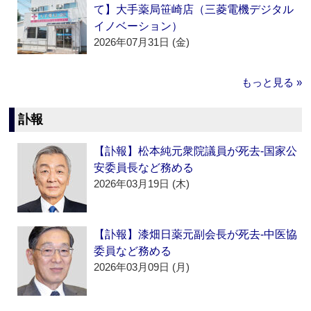
て】大手薬局笹崎店（三菱電機デジタル
イノベーション）
2026年07月31日 (金)
もっと見る »
訃報
【訃報】松本純元衆院議員が死去‐国家公
安委員長など務める
2026年03月19日 (木)
【訃報】漆畑日薬元副会長が死去‐中医協
委員など務める
2026年03月09日 (月)