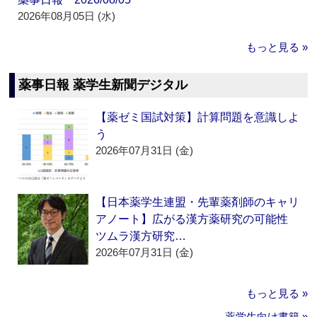
2026年08月05日 (水)
もっと見る »
薬事日報 薬学生新聞デジタル
【薬ゼミ国試対策】計算問題を意識しよ
う
2026年07月31日 (金)
【日本薬学生連盟・先輩薬剤師のキャリ
アノート】広がる漢方薬研究の可能性
ツムラ漢方研究…
2026年07月31日 (金)
もっと見る »
薬学生向け書籍 »