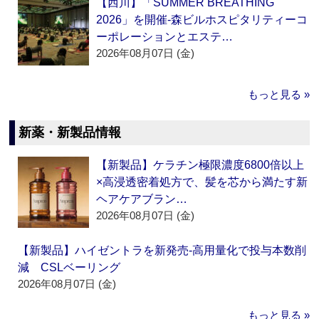
【西川】「SUMMER BREATHING
2026」を開催‐森ビルホスピタリティーコ
ーポレーションとエステ…
2026年08月07日 (金)
もっと見る »
新薬・新製品情報
【新製品】ケラチン極限濃度6800倍以上
×高浸透密着処方で、髪を芯から満たす新
ヘアケアブラン…
2026年08月07日 (金)
【新製品】ハイゼントラを新発売‐高用量化で投与本数削
減 CSLベーリング
2026年08月07日 (金)
もっと見る »