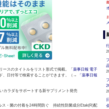
行
2
品
リースのタイトルをリスト形式で掲載。「
薬事日報 電子
2
ド、日付等で検索することができます。（→
「薬事日報
2
いカラダをサポートする新サプリメント発売
2
ス・菌の付着を24時間防ぐ 持続性防菌成分Etak(R)配
会