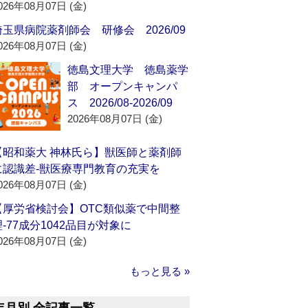
026年08月07日 (金)
埼玉県病院薬剤師会 研修会 2026/09
026年08月07日 (金)
徳島文理大学 徳島薬学
部 オープンキャンパ
ス 2026/08-2026/09
2026年08月07日 (金)
【昭和薬大 神林氏ら】獣医師と薬剤師
に認識差‐獣医療専門教育の充実を
026年08月07日 (金)
【厚労省検討会】OTC類似薬で中間整
理‐77成分1042品目が対象に
026年08月07日 (金)
もっと見る »