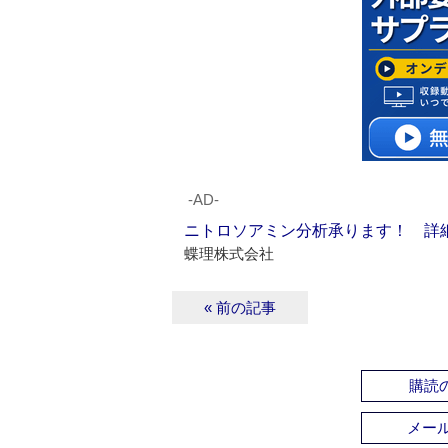
‐AD‐
ニトロソアミン分析承ります！ 詳
蝶理株式会社
« 前の記事
購読の
メー