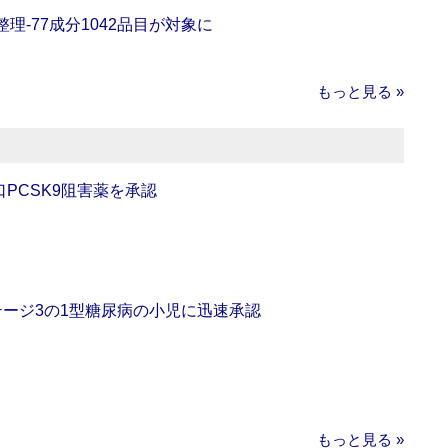
理‐77成分1042品目が対象に
もっと見る »
口PCSK9阻害薬を承認
をステージ3の1型糖尿病の小児に迅速承認
もっと見る »