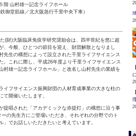
2
５階 山村雄一記念ライフホール
地下鉄御堂筋線／北大阪急行千里中央下車）
2
た(財)大阪臨床免疫学研究奨励会は、四半世紀を悠に超
が、今般、ひとつの節目を迎え、財団解散となりまし
村先生の構想によって設立された千里ライフサイエンス
た。これに際し、平成26年度より千里ライフサイエンス
山村雄一記念ライフホール」と改名し山村先生の業績を
2
ライフサイエンス振興財団の人材育成事業の大きな柱の
にて開催いたします。
2
が提唱された「アカデミックな赤提灯」の構想に沿う事
ターの先生方にご登場いただき、それぞれの分野でのト
ル」でお話しいただきたいと考えています。