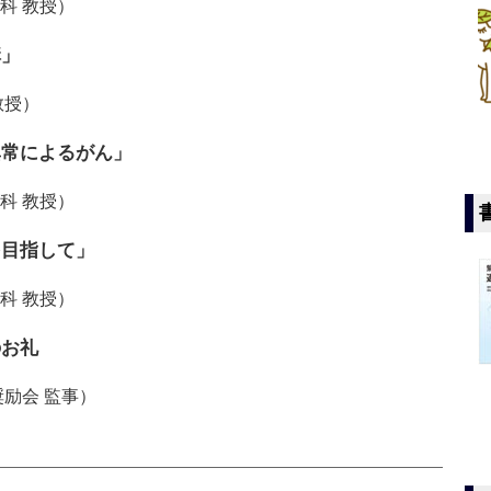
科 教授）
構」
教授）
異常によるがん」
科 教授）
を目指して」
科 教授）
のお礼
励会 監事）