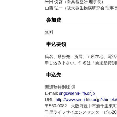
米田 悦啓（医薬基盤研 理事長）
山西 弘一（阪大微生物病研究会 理事
参加費
無料
申込要領
氏名、勤務先、所属、〒所在地、電話
申し込み下さい。件名は「新適塾特別
申込先
新適塾特別版 係
E-mail;
sng@senri-life.or.jp
URL;
http://www.senri-life.or.jp/shintek
〒560-0082 大阪府豊中市新千里東町1
千里ライフサイエンスセンタービル20