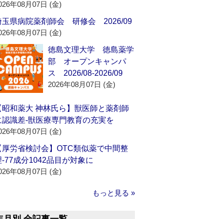
026年08月07日 (金)
埼玉県病院薬剤師会 研修会 2026/09
026年08月07日 (金)
徳島文理大学 徳島薬学
部 オープンキャンパ
ス 2026/08-2026/09
2026年08月07日 (金)
【昭和薬大 神林氏ら】獣医師と薬剤師
に認識差‐獣医療専門教育の充実を
026年08月07日 (金)
【厚労省検討会】OTC類似薬で中間整
理‐77成分1042品目が対象に
026年08月07日 (金)
もっと見る »