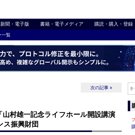
新聞・電子版
書籍・電子メディア
購読・購入・登録
ー一覧
次の記事 »
「山村雄一記念ライフホール開設講演
ンス振興財団