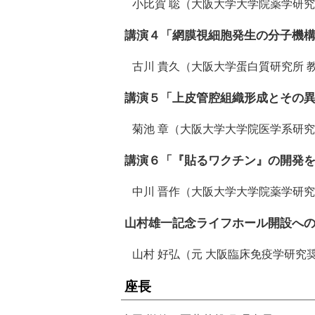
小比賀 聡（大阪大学大学院薬学研究
講演４「網膜視細胞発生の分子機
古川 貴久（大阪大学蛋白質研究所 
講演５「上皮管腔組織形成とその
菊池 章（大阪大学大学院医学系研究
講演６「『貼るワクチン』の開発
中川 晋作（大阪大学大学院薬学研究
山村雄一記念ライフホール開設へ
山村 好弘（元 大阪臨床免疫学研究奨
座長