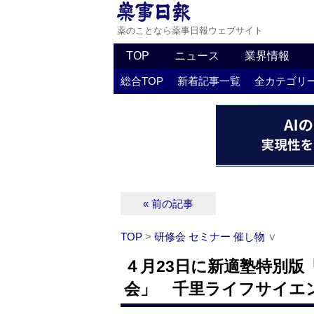
薬のことなら薬事日報ウェブサイト
TOP
ニュース
業界情報
総合TOP
新着記事一覧
全カテゴリ
« 前の記事
TOP
>
研修会 セミナー 催し物
∨
４月23日に新適塾特別版
会」 千里ライフサイエ