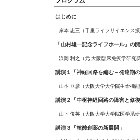
プログラム
はじめに
岸本 忠三（千里ライフサイエンス振
「山村雄一記念ライフホール」の
浜岡 利之（元 大阪臨床免疫学研究奨
講演１「神経回路を編む－発達期
山本 亘彦（大阪大学大学院生命機能
講演２「中枢神経回路の障害と修
山下 俊英（大阪大学大学院医学系研
講演３「核酸創薬の新展開」