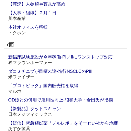
【商況】人参類や蒼朮が高め
【人事・組織】２月１日
川本産業
本社オフィスを移転
トクホン
7面
新臨床試験施設が今年稼働‐PI／IIにワンストップ対応
独フラウンホーファー
ダコミチニブが目標未達‐進行NSCLCのPIII
米ファイザー
「プロトピック」国内販売権を取得
マルホ
OD錠との併用で服用性向上‐昭和大学・倉田氏が指摘
【新製品】ダットスキャン
日本メジフィジックス
【短信】緊急避妊薬「ノルレボ」をそーせい社から承継
あすか製薬