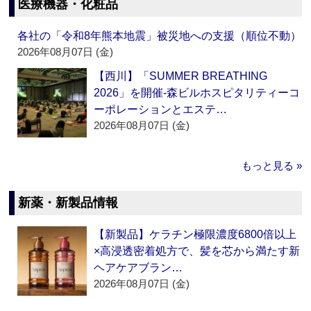
医療機器・化粧品
各社の「令和8年熊本地震」被災地への支援（順位不動）
2026年08月07日 (金)
【西川】「SUMMER BREATHING
2026」を開催‐森ビルホスピタリティーコ
ーポレーションとエステ…
2026年08月07日 (金)
もっと見る »
新薬・新製品情報
【新製品】ケラチン極限濃度6800倍以上
×高浸透密着処方で、髪を芯から満たす新
ヘアケアブラン…
2026年08月07日 (金)