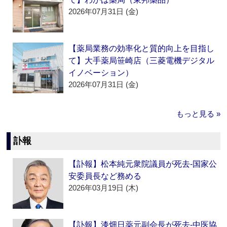
2026年07月31日 (金)
【薬局業務の効率化と質的向上を目指し
て】大手薬局笹崎店（三菱電機デジタル
イノベーション）
2026年07月31日 (金)
もっと見る »
訃報
【訃報】松本純元衆院議員が死去‐国家公
安委員長など務める
2026年03月19日 (木)
【訃報】漆畑日薬元副会長が死去‐中医協