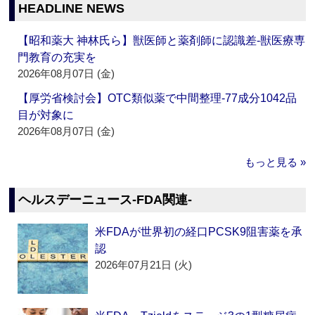
HEADLINE NEWS
【昭和薬大 神林氏ら】獣医師と薬剤師に認識差‐獣医療専
門教育の充実を
2026年08月07日 (金)
【厚労省検討会】OTC類似薬で中間整理‐77成分1042品
目が対象に
2026年08月07日 (金)
もっと見る »
ヘルスデーニュース‐FDA関連‐
米FDAが世界初の経口PCSK9阻害薬を承
認
2026年07月21日 (火)