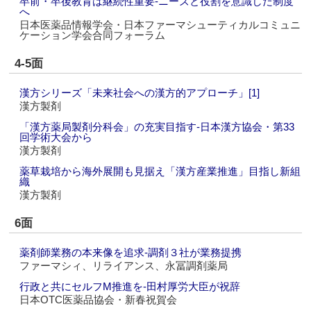
卒前・卒後教育は継続性重要‐ニーズと役割を意識した制度
へ
日本医薬品情報学会・日本ファーマシューティカルコミュニ
ケーション学会合同フォーラム
4-5面
漢方シリーズ「未来社会への漢方的アプローチ」[1]
漢方製剤
「漢方薬局製剤分科会」の充実目指す‐日本漢方協会・第33
回学術大会から
漢方製剤
薬草栽培から海外展開も見据え「漢方産業推進」目指し新組
織
漢方製剤
6面
薬剤師業務の本来像を追求‐調剤３社が業務提携
ファーマシィ、リライアンス、永冨調剤薬局
行政と共にセルフM推進を‐田村厚労大臣が祝辞
日本OTC医薬品協会・新春祝賀会