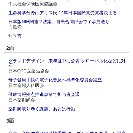
中央社会保険医療協議会
生命科学分野はアリス氏‐14年日本国際賞受賞者決まる
日本版NIH関連２法案、自民合同部会で了承見送り
自民党
無季言
2面
グランドデザイン、来年度中に公表‐グローバル化などに対
応
日本OTC医薬品協会
母子健康手帳の電子化普及へ標準化委員会設立
日本産婦人科医会
健康情報拠点推進事業で担当者会議
日本薬剤師会
薬剤師取り巻く課題、あとは行動
3面