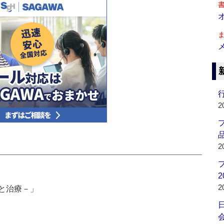
行
2
品
2
2
2
と治療－」
会