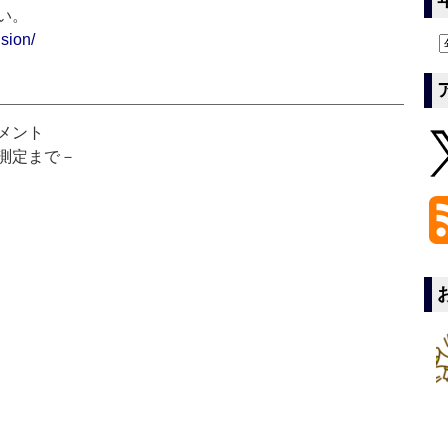
い。
sion/
メント
測定まで－