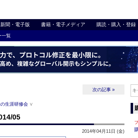
新聞・電子版
書籍・電子メディア
購読・購入・登録
ー一覧
次の記事 »
関の生涯研修会
∨
4/05
2014年04月11日 (金)