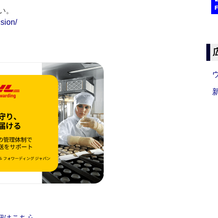
い。
sion/
細はこちら