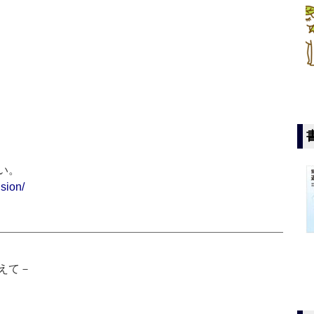
い。
sion/
えて－