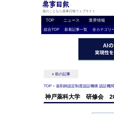
薬のことなら薬事日報ウェブサイト
TOP
ニュース
業界情報
総合TOP
新着記事一覧
全カテゴリ
« 前の記事
TOP
>
薬剤師認定制度認証機構 認証機
神戸薬科大学 研修会 201