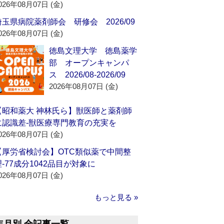
026年08月07日 (金)
埼玉県病院薬剤師会 研修会 2026/09
026年08月07日 (金)
徳島文理大学 徳島薬学
部 オープンキャンパ
ス 2026/08-2026/09
2026年08月07日 (金)
【昭和薬大 神林氏ら】獣医師と薬剤師
に認識差‐獣医療専門教育の充実を
026年08月07日 (金)
【厚労省検討会】OTC類似薬で中間整
理‐77成分1042品目が対象に
026年08月07日 (金)
もっと見る »