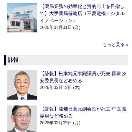
【薬局業務の効率化と質的向上を目指し
て】大手薬局笹崎店（三菱電機デジタル
イノベーション）
2026年07月31日 (金)
もっと見る »
訃報
【訃報】松本純元衆院議員が死去‐国家公
安委員長など務める
2026年03月19日 (木)
【訃報】漆畑日薬元副会長が死去‐中医協
委員など務める
2026年03月09日 (月)