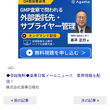
‐AD‐
◆登録無料◆薬事日報メールニュース 業界情報を配
信！
株式会社薬事日報社
« 前の記事
次の記事 »