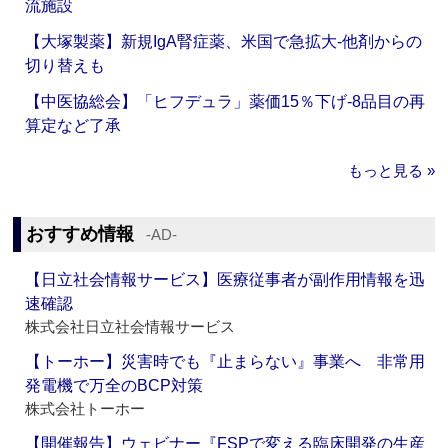
流施設
【大塚製薬】新規IgA腎症薬、米国で急拡大‐他剤からの
切り替えも
【中医協総会】「ヒフデュラ」薬価15％下げ‐8品目の再
算定など了承
もっと見る »
おすすめ情報
‐AD‐
【日立社会情報サービス】医療従事者が副作用情報を迅
速確認
株式会社日立社会情報サービス
【トーホー】災害時でも『止まらない』事業へ 非常用
発電機で万全のBCP対策
株式会社トーホー
【開催報告】ウェビナー『FSPで変える臨床開発の生産