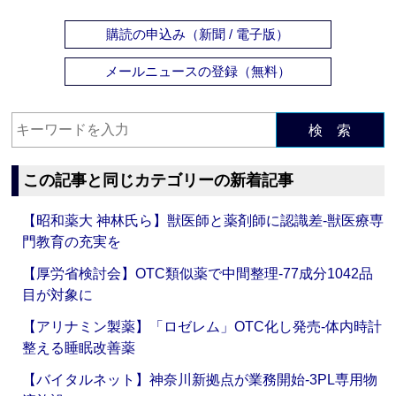
購読の申込み（新聞 / 電子版）
メールニュースの登録（無料）
検 索
この記事と同じカテゴリーの新着記事
【昭和薬大 神林氏ら】獣医師と薬剤師に認識差‐獣医療専
門教育の充実を
【厚労省検討会】OTC類似薬で中間整理‐77成分1042品
目が対象に
【アリナミン製薬】「ロゼレム」OTC化し発売‐体内時計
整える睡眠改善薬
【バイタルネット】神奈川新拠点が業務開始‐3PL専用物