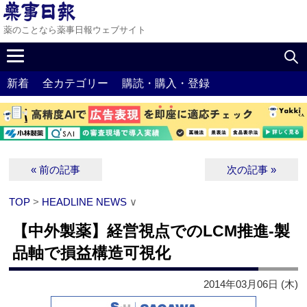
薬のことなら薬事日報ウェブサイト
新着
全カテゴリー
購読・購入・登録
« 前の記事
次の記事 »
TOP
>
HEADLINE NEWS
∨
【中外製薬】経営視点でのLCM推進‐製
品軸で損益構造可視化
2014年03月06日 (木)