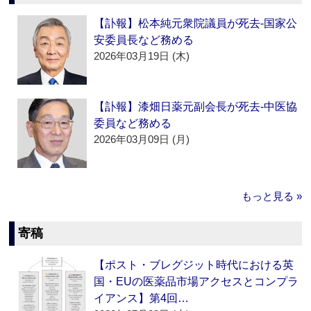
【訃報】松本純元衆院議員が死去‐国家公
安委員長など務める
2026年03月19日 (木)
【訃報】漆畑日薬元副会長が死去‐中医協
委員など務める
2026年03月09日 (月)
もっと見る »
寄稿
【ポスト・ブレグジット時代における英
国・EUの医薬品市場アクセスとコンプラ
イアンス】第4回…