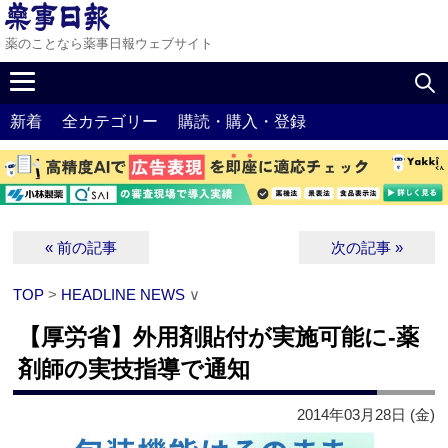
薬のことなら薬事日報ウェブサイト
新着
全カテゴリー
購読・購入・登録
« 前の記事
次の記事 »
TOP
>
HEADLINE NEWS
∨
【厚労省】外用剤貼付が実施可能に‐薬
剤師の実技指導で通知
2014年03月28日 (金)