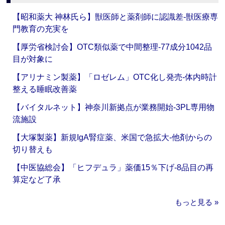
【昭和薬大 神林氏ら】獣医師と薬剤師に認識差‐獣医療専
門教育の充実を
【厚労省検討会】OTC類似薬で中間整理‐77成分1042品
目が対象に
【アリナミン製薬】「ロゼレム」OTC化し発売‐体内時計
整える睡眠改善薬
【バイタルネット】神奈川新拠点が業務開始‐3PL専用物
流施設
【大塚製薬】新規IgA腎症薬、米国で急拡大‐他剤からの
切り替えも
【中医協総会】「ヒフデュラ」薬価15％下げ‐8品目の再
算定など了承
もっと見る »