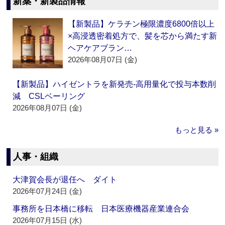
新薬・新製品情報
【新製品】ケラチン極限濃度6800倍以上
×高浸透密着処方で、髪を芯から満たす新
ヘアケアブラン…
2026年08月07日 (金)
【新製品】ハイゼントラを新発売‐高用量化で投与本数削
減 CSLベーリング
2026年08月07日 (金)
もっと見る »
人事・組織
大津賀会長が退任へ ダイト
2026年07月24日 (金)
事務所を日本橋に移転 日本医療機器産業連合会
2026年07月15日 (水)