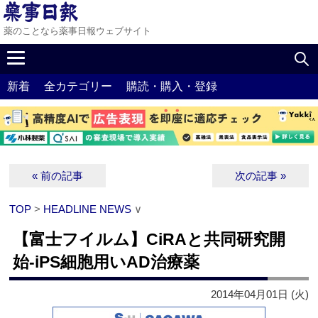
薬のことなら薬事日報ウェブサイト
新着
全カテゴリー
購読・購入・登録
« 前の記事
次の記事 »
TOP
>
HEADLINE NEWS
∨
【富士フイルム】CiRAと共同研究開
始‐iPS細胞用いAD治療薬
2014年04月01日 (火)