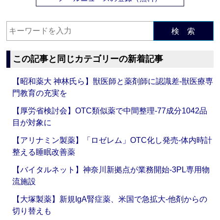
検 索
この記事と同じカテゴリーの新着記事
【昭和薬大 神林氏ら】獣医師と薬剤師に認識差‐獣医療専
門教育の充実を
【厚労省検討会】OTC類似薬で中間整理‐77成分1042品
目が対象に
【アリナミン製薬】「ロゼレム」OTC化し発売‐体内時計
整える睡眠改善薬
【バイタルネット】神奈川新拠点が業務開始‐3PL専用物
流施設
【大塚製薬】新規IgA腎症薬、米国で急拡大‐他剤からの
切り替えも