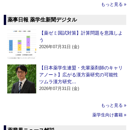
もっと見る »
薬事日報 薬学生新聞デジタル
【薬ゼミ国試対策】計算問題を意識しよ
う
2026年07月31日 (金)
【日本薬学生連盟・先輩薬剤師のキャリ
アノート】広がる漢方薬研究の可能性
ツムラ漢方研究…
2026年07月31日 (金)
もっと見る »
薬学生向け書籍 »