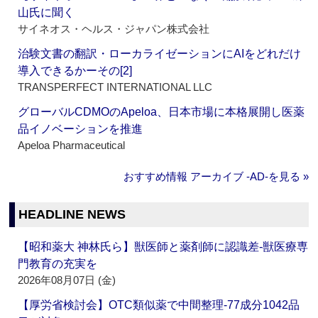
山氏に聞く
サイネオス・ヘルス・ジャパン株式会社
治験文書の翻訳・ローカライゼーションにAIをどれだけ
導入できるかーその[2]
TRANSPERFECT INTERNATIONAL LLC
グローバルCDMOのApeloa、日本市場に本格展開し医薬
品イノベーションを推進
Apeloa Pharmaceutical
おすすめ情報 アーカイブ ‐AD‐を見る »
HEADLINE NEWS
【昭和薬大 神林氏ら】獣医師と薬剤師に認識差‐獣医療専
門教育の充実を
2026年08月07日 (金)
【厚労省検討会】OTC類似薬で中間整理‐77成分1042品