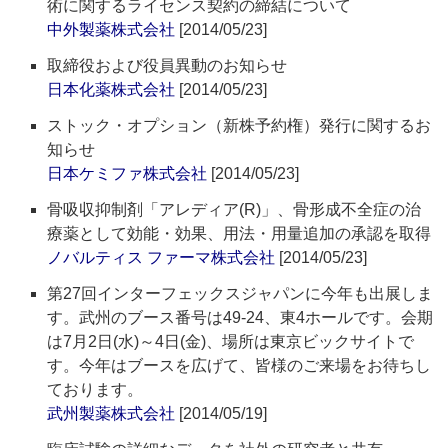
術に関するライセンス契約の締結について
中外製薬株式会社
[2014/05/23]
取締役および役員異動のお知らせ
日本化薬株式会社
[2014/05/23]
ストック・オプション（新株予約権）発行に関するお
知らせ
日本ケミファ株式会社
[2014/05/23]
骨吸収抑制剤「アレディア(R)」、骨形成不全症の治
療薬として効能・効果、用法・用量追加の承認を取得
ノバルティス ファーマ株式会社
[2014/05/23]
第27回インターフェックスジャパンに今年も出展しま
す。武州のブース番号は49-24、東4ホールです。会期
は7月2日(水)～4日(金)、場所は東京ビックサイトで
す。今年はブースを広げて、皆様のご来場をお待ちし
ております。
武州製薬株式会社
[2014/05/19]