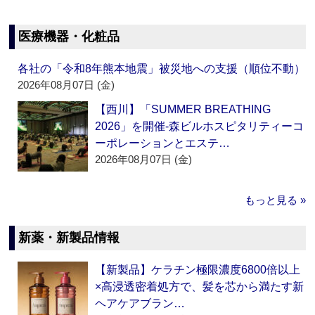
医療機器・化粧品
各社の「令和8年熊本地震」被災地への支援（順位不動）
2026年08月07日 (金)
【西川】「SUMMER BREATHING
2026」を開催‐森ビルホスピタリティーコ
ーポレーションとエステ…
2026年08月07日 (金)
もっと見る »
新薬・新製品情報
【新製品】ケラチン極限濃度6800倍以上
×高浸透密着処方で、髪を芯から満たす新
ヘアケアブラン…