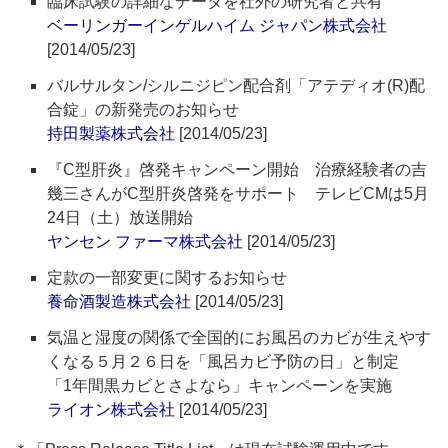
臨床試験の詳細なデータを社外の研究者と共有
ベーリンガーインゲルハイム ジャパン株式会社
[2014/05/23]
バルサルタン/シルニジピン配合剤「アテディオ(R)配
合錠」の新発売のお知らせ
持田製薬株式会社
[2014/05/23]
『C型肝炎』啓発キャンペーン開始 治療経験者の吉
幾三さんがC型肝炎啓発をサポート テレビCMは5月
24日（土）放送開始
ヤンセン ファーマ株式会社
[2014/05/23]
定款の一部変更に関するお知らせ
養命酒製造株式会社
[2014/05/23]
気温と湿度の関係で全国的にお風呂のカビが生えやす
くなる５月２６日を「風呂カビ予防の日」と制定
「1年間黒カビとさよなら」キャンペーンを実施
ライオン株式会社
[2014/05/23]