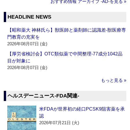
おすすめ情報 アーカイブ ‐AD‐を見る »
HEADLINE NEWS
【昭和薬大 神林氏ら】獣医師と薬剤師に認識差‐獣医療専
門教育の充実を
2026年08月07日 (金)
【厚労省検討会】OTC類似薬で中間整理‐77成分1042品
目が対象に
2026年08月07日 (金)
もっと見る »
ヘルスデーニュース‐FDA関連‐
米FDAが世界初の経口PCSK9阻害薬を承
認
2026年07月21日 (火)