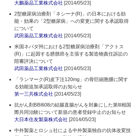
大鵬薬品工業株式会社
[2014/05/23]
2型糖尿病治療剤「ネシーナ(R)」の日本における効
能・効果の「2型糖尿病」への変更に関する承認取得
について
武田薬品工業株式会社
[2014/05/23]
米国ネバダ州における2型糖尿病治療剤「アクトス
(R)」に起因する膀胱癌を主張する製造物責任訴訟の
陪審評決について
武田薬品工業株式会社
[2014/05/23]
「ランマーク(R)皮下注120mg」の骨巨細胞腫に関す
る効能追加承認取得のお知らせ
第一三共株式会社
[2014/05/23]
抗がん剤BBI608の結腸直腸がんを対象にした第III相国
際共同治験について新規の患者登録中止のお知らせ
大日本住友製薬株式会社
[2014/05/23]
中外製薬とロシュ社による中外製薬独自の抗体改変技