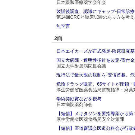
日本緩和医療薬学会年会
製販後調査、認識にギャップ‐日常診
第14回CRCと臨床試験のあり方を考
無季言
2面
日本エイカーズが正式発足‐臨床研究
国立大病院・透明性指針を改定‐寄付
国立大学附属病院長会議
現行法で最大限の規制を‐安倍首相、
危険ドラッグ販売、65サイトが閉鎖・
厚生労働省医薬食品局監視指導・麻薬
学術奨励賞などを授与
日本病院薬剤師会
【短信】メキタジンを要指導薬から第
厚生労働省医薬食品局安全対策課
【短信】医道審議会医道分科会が行政