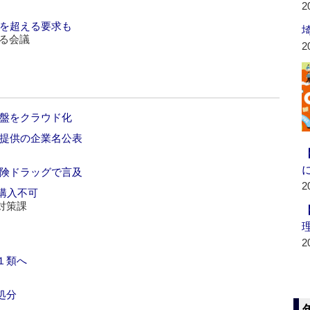
2
療を超える要求も
える会議
2
基盤をクラウド化
金提供の企業名公表
危険ドラッグで言及
2
購入不可
対策課
2
１類へ
処分