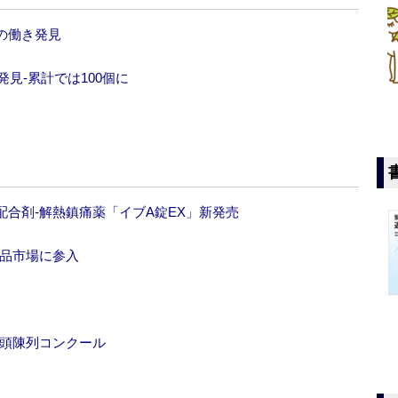
制の働き発見
発見‐累計では100個に
配合剤‐解熱鎮痛薬「イブA錠EX」新発売
食品市場に参入
店頭陳列コンクール