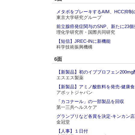
メタボをブレーキするAIM、HCC抑
東京大学研究グループ
前立腺癌発症関与のSNP、新たに23個
理化学研究所・国際共同研究
【短信】JREC‐INに新機能
科学技術振興機構
6面
【新製品】初のイブプロフェン200mg
エスエス製薬
【新製品】アミノ酸飲料を発売‐健康
アボットジャパン
「カコナール」の一部製品を回収
第一三共ヘルスケア
グランプリなど各賞を決定‐キンカン
金冠堂
【人事】１日付