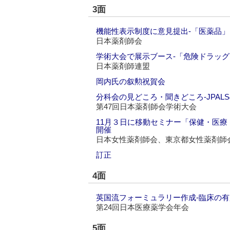
3面
機能性表示制度に意見提出‐「医薬品
日本薬剤師会
学術大会で展示ブース‐「危険ドラッ
日本薬剤師連盟
岡内氏の叙勲祝賀会
分科会の見どころ・聞きどころ‐JPAL
第47回日本薬剤師会学術大会
11月３日に移動セミナー「保健・医
開催
日本女性薬剤師会、東京都女性薬剤師
訂正
4面
英国流フォーミュラリー作成‐臨床の
第24回日本医療薬学会年会
5面