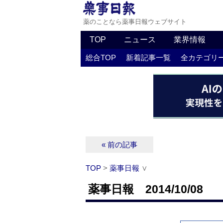
薬のことなら薬事日報ウェブサイト
TOP
ニュース
業界情報
総合TOP
新着記事一覧
全カテゴリ
« 前の記事
TOP
>
薬事日報
∨
薬事日報 2014/10/08