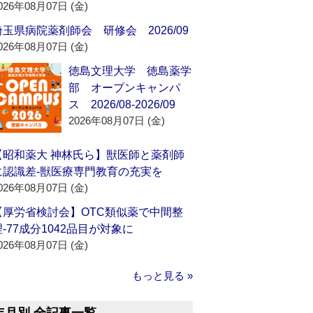
026年08月07日 (金)
埼玉県病院薬剤師会 研修会 2026/09
026年08月07日 (金)
徳島文理大学 徳島薬学
部 オープンキャンパ
ス 2026/08-2026/09
2026年08月07日 (金)
【昭和薬大 神林氏ら】獣医師と薬剤師
に認識差‐獣医療専門教育の充実を
026年08月07日 (金)
【厚労省検討会】OTC類似薬で中間整
理‐77成分1042品目が対象に
026年08月07日 (金)
もっと見る »