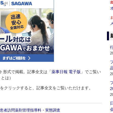
行
2
品
ト形式で掲載。記事全文は「
薬事日報 電子版
」でご覧い
2
」とは）
ルをクリックすると、記事全文をご覧いただけます。
2
2
会
宅患者訪問薬剤管理指導料・実態調査