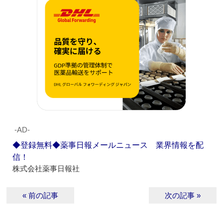
‐AD‐
◆登録無料◆薬事日報メールニュース 業界情報を配
信！
株式会社薬事日報社
« 前の記事
次の記事 »