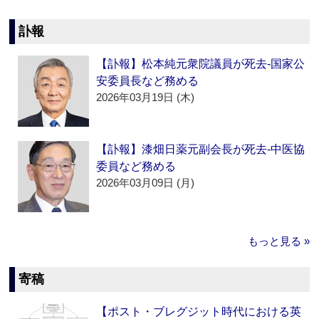
訃報
【訃報】松本純元衆院議員が死去‐国家公
安委員長など務める
2026年03月19日 (木)
【訃報】漆畑日薬元副会長が死去‐中医協
委員など務める
2026年03月09日 (月)
もっと見る »
寄稿
【ポスト・ブレグジット時代における英