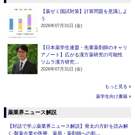
【薬ゼミ国試対策】計算問題を意識しよ
う
2026年07月31日 (金)
【日本薬学生連盟・先輩薬剤師のキャリ
アノート】広がる漢方薬研究の可能性
ツムラ漢方研究…
2026年07月31日 (金)
もっと見る »
薬学生向け書籍 »
薬業界ニュース解説
【対話で学ぶ薬業界ニュース解説】骨太の方針を読み解
く‐製薬企業や医療、薬局・薬剤師への影…