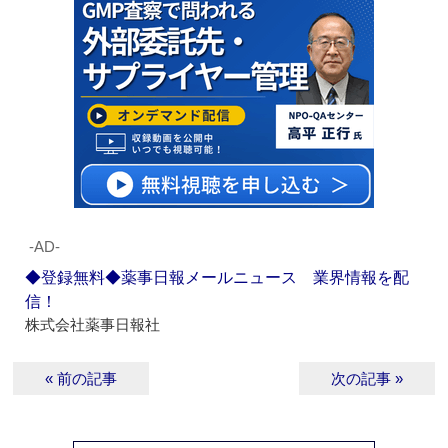
‐AD‐
◆登録無料◆薬事日報メールニュース 業界情報を配
信！
株式会社薬事日報社
« 前の記事
次の記事 »