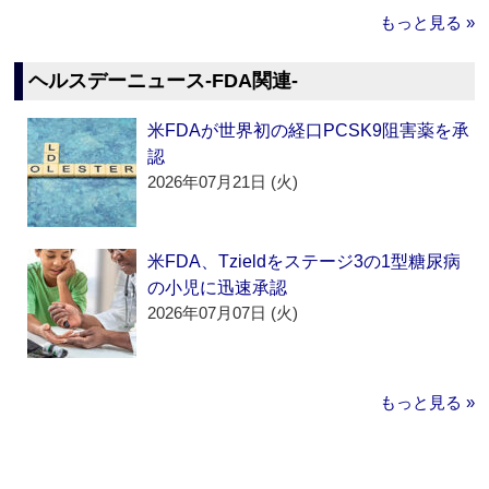
もっと見る »
ヘルスデーニュース‐FDA関連‐
米FDAが世界初の経口PCSK9阻害薬を承
認
2026年07月21日 (火)
米FDA、Tzieldをステージ3の1型糖尿病
の小児に迅速承認
2026年07月07日 (火)
もっと見る »