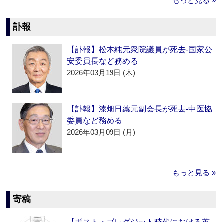
もっと見る »
訃報
【訃報】松本純元衆院議員が死去‐国家公
安委員長など務める
2026年03月19日 (木)
【訃報】漆畑日薬元副会長が死去‐中医協
委員など務める
2026年03月09日 (月)
もっと見る »
寄稿
【ポスト・ブレグジット時代における英