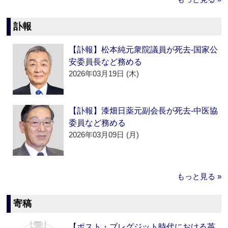
訃報
【訃報】松本純元衆院議員が死去‐国家公
安委員長など務める
2026年03月19日 (木)
【訃報】漆畑日薬元副会長が死去‐中医協
委員など務める
2026年03月09日 (月)
もっと見る »
寄稿
【ポスト・ブレグジット時代における英