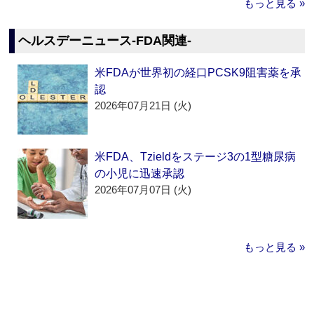
もっと見る »
ヘルスデーニュース‐FDA関連‐
米FDAが世界初の経口PCSK9阻害薬を承
認
2026年07月21日 (火)
米FDA、Tzieldをステージ3の1型糖尿病
の小児に迅速承認
2026年07月07日 (火)
もっと見る »