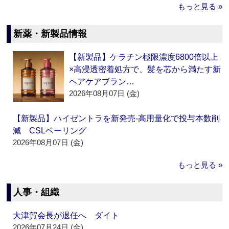
もっと見る »
新薬・新製品情報
【新製品】ケラチン極限濃度6800倍以上
×高浸透密着処方で、髪を芯から満たす新
ヘアケアブラン…
2026年08月07日 (金)
【新製品】ハイゼントラを新発売‐高用量化で投与本数削
減 CSLベーリング
2026年08月07日 (金)
もっと見る »
人事・組織
大津賀会長が退任へ ダイト
2026年07月24日 (金)