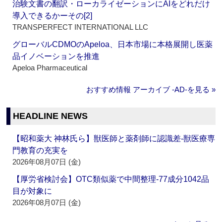
治験文書の翻訳・ローカライゼーションにAIをどれだけ
導入できるかーその[2]
TRANSPERFECT INTERNATIONAL LLC
グローバルCDMOのApeloa、日本市場に本格展開し医薬
品イノベーションを推進
Apeloa Pharmaceutical
おすすめ情報 アーカイブ ‐AD‐を見る »
HEADLINE NEWS
【昭和薬大 神林氏ら】獣医師と薬剤師に認識差‐獣医療専
門教育の充実を
2026年08月07日 (金)
【厚労省検討会】OTC類似薬で中間整理‐77成分1042品
目が対象に
2026年08月07日 (金)