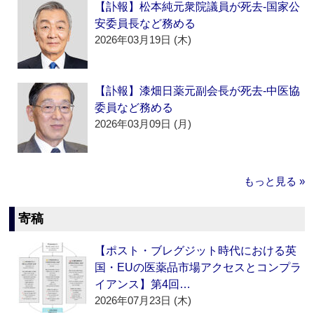
【訃報】松本純元衆院議員が死去‐国家公
安委員長など務める
2026年03月19日 (木)
【訃報】漆畑日薬元副会長が死去‐中医協
委員など務める
2026年03月09日 (月)
もっと見る »
寄稿
【ポスト・ブレグジット時代における英
国・EUの医薬品市場アクセスとコンプラ
イアンス】第4回…
2026年07月23日 (木)