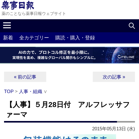
薬のことなら薬事日報ウェブサイト
新着
全カテゴリー
購読・購入・登録
« 前の記事
次の記事 »
TOP
>
人事・組織
∨
【人事】５月28日付 アルフレッサフ
ァーマ
2015年05月13日 (水)