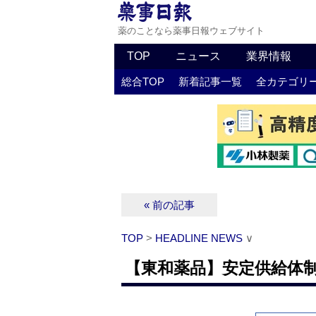
薬のことなら薬事日報ウェブサイト
TOP
ニュース
業界情報
総合TOP
新着記事一覧
全カテゴリ
« 前の記事
TOP
>
HEADLINE NEWS
∨
【東和薬品】安定供給体制