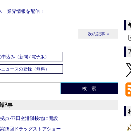
ス 業界情報を配信！
次の記事 »
申込み（新聞 / 電子版）
ルニュースの登録（無料）
検 索
着記事
O拠点‐羽田空港隣接地に開設
‐第26回ドラッグストアショー