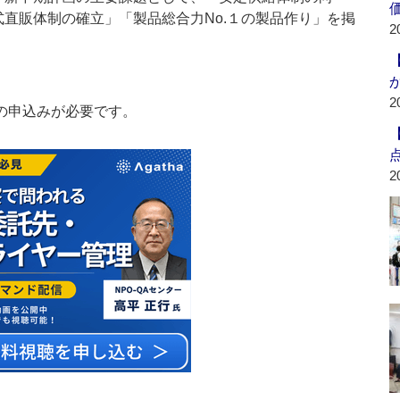
式直販体制の確立」「製品総合力No.１の製品作り」を掲
2
2
の申込みが必要です。
2