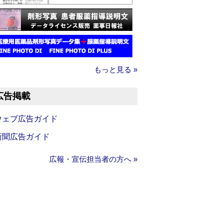
もっと見る »
広告掲載
ウェブ広告ガイド
新聞広告ガイド
広報・宣伝担当者の方へ »