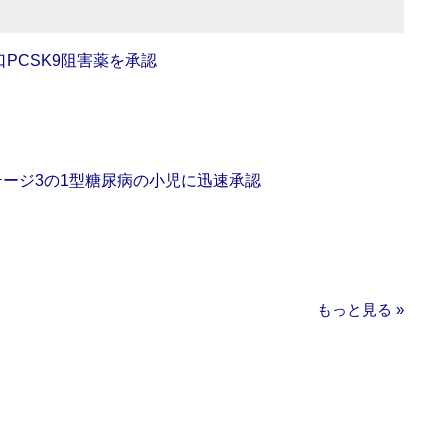
口PCSK9阻害薬を承認
をステージ3の1型糖尿病の小児に迅速承認
もっと見る »