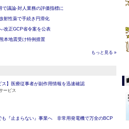
活用で議論‐対人業務の評価指標に
‐放射性薬で手続き円滑化
‐改正GCP省令案を公表
‐熊本地震受け特例措置
もっと見る »
ビス】医療従事者が副作用情報を迅速確認
サービス
でも『止まらない』事業へ 非常用発電機で万全のBCP