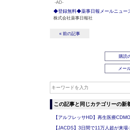
‐AD‐
◆登録無料◆薬事日報メールニュー
株式会社薬事日報社
« 前の記事
購読の
メー
この記事と同じカテゴリーの新
【アルフレッサHD】再生医療CDM
【JACDS】3日間で11万人超が来場