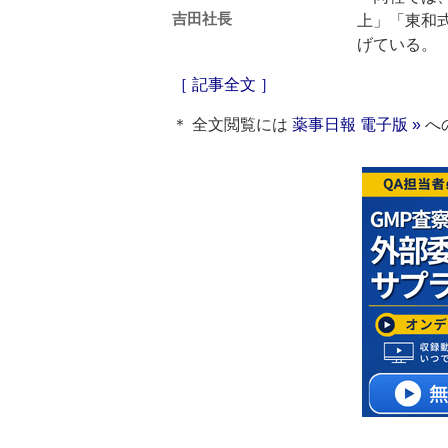
吉田社長
上」「東和
げている。
［ 記事全文 ］
＊ 全文閲覧には
薬事日報 電子版 »
へ