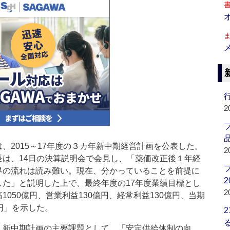
行
2
品
、2015～17年度の３カ年新中期経営計画を公表した。
2
長は、14日の決算説明会で会見し、「薬価改正後１年経
界の流れは読み難い。現在、分かっていることを前提に
2
した」と説明した上で、最終年度の17年度業績目標とし
2
1050億円、営業利益130億円、経常利益130億円、当期
円」を示した。
新中期計画の主要課題として、「安定供給体制の向