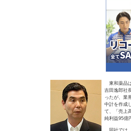
東和薬品は
吉田逸郎社
ったが、業
中計を作成
て、「売上高
純利益95億
同社では、