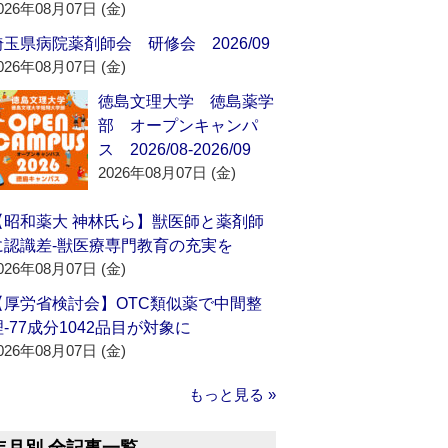
026年08月07日 (金)
埼玉県病院薬剤師会 研修会 2026/09
026年08月07日 (金)
徳島文理大学 徳島薬学
部 オープンキャンパ
ス 2026/08-2026/09
2026年08月07日 (金)
【昭和薬大 神林氏ら】獣医師と薬剤師
に認識差‐獣医療専門教育の充実を
026年08月07日 (金)
【厚労省検討会】OTC類似薬で中間整
理‐77成分1042品目が対象に
026年08月07日 (金)
もっと見る »