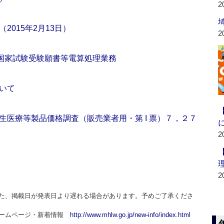
2
015年2月13日）
2
種国家試験受験願書等電算処理業務
いて
生医療等製品価格調査（販売業者用・第 I 票）７，２７
2
2
た、掲載日が発表日より遅れる場合があります。予めご了承くださ
ホームページ・新着情報
http://www.mhlw.go.jp/new-info/index.html