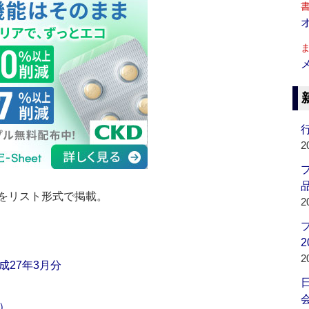
行
2
品
をリスト形式で掲載。
2
2
2
27年3月分
会
）