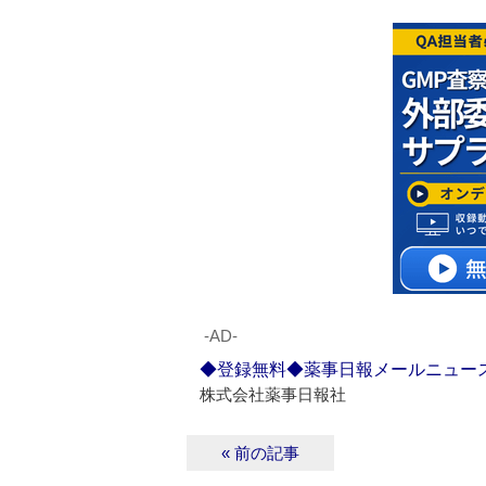
‐AD‐
◆登録無料◆薬事日報メールニュー
株式会社薬事日報社
« 前の記事