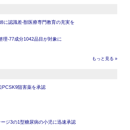
師に認識差‐獣医療専門教育の充実を
理‐77成分1042品目が対象に
もっと見る »
口PCSK9阻害薬を承認
をステージ3の1型糖尿病の小児に迅速承認