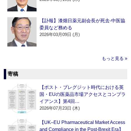
【訃報】漆畑日薬元副会長が死去‐中医協
委員など務める
2026年03月09日 (月)
もっと見る »
寄稿
【ポスト・ブレグジット時代における英
国・EUの医薬品市場アクセスとコンプラ
イアンス】第4回…
2026年07月23日 (木)
【UK–EU Pharmaceutical Market Access
and Compliance in the Post-Brexit Era】