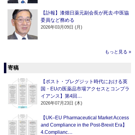
【訃報】漆畑日薬元副会長が死去‐中医協
委員など務める
2026年03月09日 (月)
もっと見る »
寄稿
【ポスト・ブレグジット時代における英
国・EUの医薬品市場アクセスとコンプラ
イアンス】第4回…
2026年07月23日 (木)
【UK–EU Pharmaceutical Market Access
and Compliance in the Post-Brexit Era】
4.Complianc…