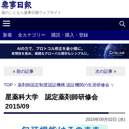
薬のことなら薬事日報ウェブサイト
新着
全カテゴリー
購読・購入・登録
« 前の記事
次の記事 »
TOP
>
薬剤師認定制度認証機構 認証機関の生涯研修会
∨
星薬科大学 認定薬剤師研修会
2015/09
2015年09月02日 (水)