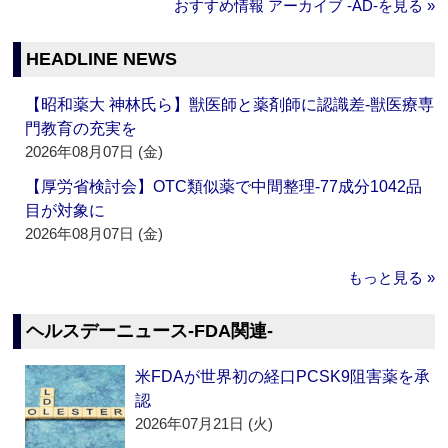
おすすめ情報 アーカイブ ‐AD‐を見る »
HEADLINE NEWS
【昭和薬大 神林氏ら】獣医師と薬剤師に認識差‐獣医療専
門教育の充実を
2026年08月07日 (金)
【厚労省検討会】OTC類似薬で中間整理‐77成分1042品
目が対象に
2026年08月07日 (金)
もっと見る »
ヘルスデーニュース‐FDA関連‐
米FDAが世界初の経口PCSK9阻害薬を承
認
2026年07月21日 (火)