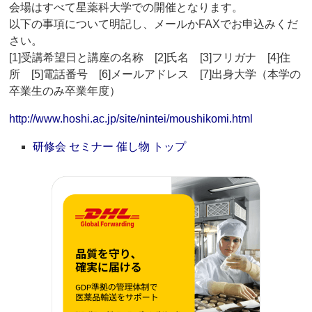
会場はすべて星薬科大学での開催となります。
以下の事項について明記し、メールかFAXでお申込みくだ
さい。
[1]受講希望日と講座の名称 [2]氏名 [3]フリガナ [4]住
所 [5]電話番号 [6]メールアドレス [7]出身大学（本学の
卒業生のみ卒業年度）
http://www.hoshi.ac.jp/site/nintei/moushikomi.html
研修会 セミナー 催し物 トップ