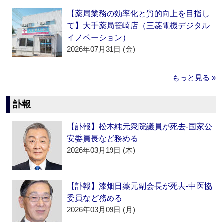
【薬局業務の効率化と質的向上を目指し
て】大手薬局笹崎店（三菱電機デジタル
イノベーション）
2026年07月31日 (金)
もっと見る »
訃報
【訃報】松本純元衆院議員が死去‐国家公
安委員長など務める
2026年03月19日 (木)
【訃報】漆畑日薬元副会長が死去‐中医協
委員など務める
2026年03月09日 (月)