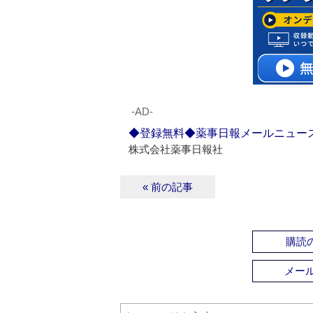
‐AD‐
◆登録無料◆薬事日報メールニュー
株式会社薬事日報社
« 前の記事
購読の
メー