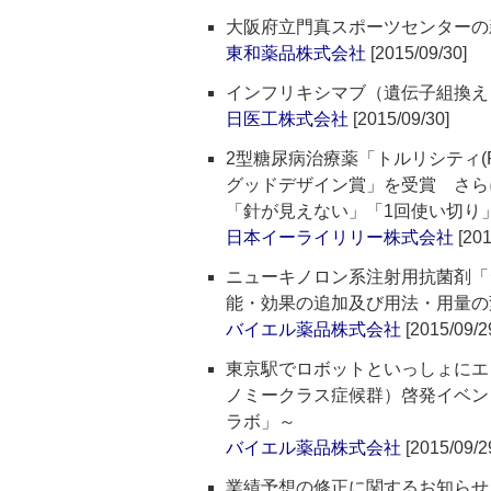
大阪府立門真スポーツセンターの
東和薬品株式会社
[2015/09/30]
インフリキシマブ（遺伝子組換え
日医工株式会社
[2015/09/30]
2型糖尿病治療薬「トルリシティ(R
グッドデザイン賞」を受賞 さらに
「針が見えない」「1回使い切り
日本イーライリリー株式会社
[201
ニューキノロン系注射用抗菌剤「
能・効果の追加及び用法・用量の
バイエル薬品株式会社
[2015/09/2
東京駅でロボットといっしょにエ
ノミークラス症候群）啓発イベント
ラボ」～
バイエル薬品株式会社
[2015/09/2
業績予想の修正に関するお知らせ