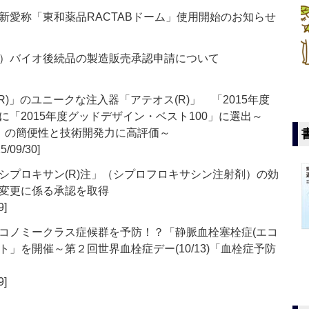
新愛称「東和薬品RACTABドーム」使用開始のお知らせ
）バイオ後続品の製造販売承認申請について
)」のユニークな注入器「アテオス(R)」 「2015年度
「2015年度グッドデザイン・ベスト100」に選出～
」の簡便性と技術開発力に高評価～
5/09/30]
シプロキサン(R)注」（シプロフロキサシン注射剤）の効
変更に係る承認を取得
9]
コノミークラス症候群を予防！？「静脈血栓塞栓症(エコ
」を開催～第２回世界血栓症デー(10/13)「血栓症予防
9]