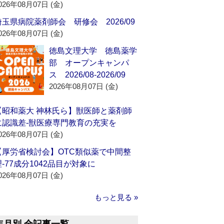
026年08月07日 (金)
埼玉県病院薬剤師会 研修会 2026/09
026年08月07日 (金)
徳島文理大学 徳島薬学
部 オープンキャンパ
ス 2026/08-2026/09
2026年08月07日 (金)
【昭和薬大 神林氏ら】獣医師と薬剤師
に認識差‐獣医療専門教育の充実を
026年08月07日 (金)
【厚労省検討会】OTC類似薬で中間整
理‐77成分1042品目が対象に
026年08月07日 (金)
もっと見る »