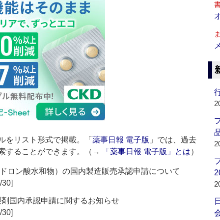
行
2
品
ルをリスト形式で掲載。「
薬事日報 電子版
」では、過去
2
索することができます。（→
「薬事日報 電子版」とは
）
ゾレドロン酸水和物）の国内製造販売承認申請について
2
/30]
2
粒製剤国内承認申請に関するお知らせ
/30]
会