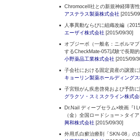
Chromocell社との新規神経
アステラス製薬株式会社
[2015/09
人事異動ならびに組織改編（2015
エーザイ株式会社
[2015/09/30]
オプジーボ（一般名：ニボルマブ
するCheckMate-057試験で
小野薬品工業株式会社
[2015/09/3
子会社における固定資産の譲渡に
キョーリン製薬ホールディングス
子宮頸がん疾患啓発および予防に
グラクソ・スミスクライン株式会
Dr.Nail ディープセラム×映画『I 
（金）全国ロードショー＞タイア
興和株式会社
[2015/09/30]
外用爪白癬治療剤「SKN-08」