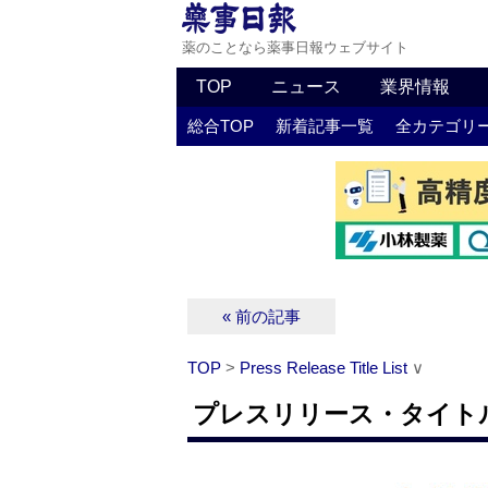
薬のことなら薬事日報ウェブサイト
TOP
ニュース
業界情報
総合TOP
新着記事一覧
全カテゴリ
« 前の記事
TOP
>
Press Release Title List
∨
プレスリリース・タイトルリス