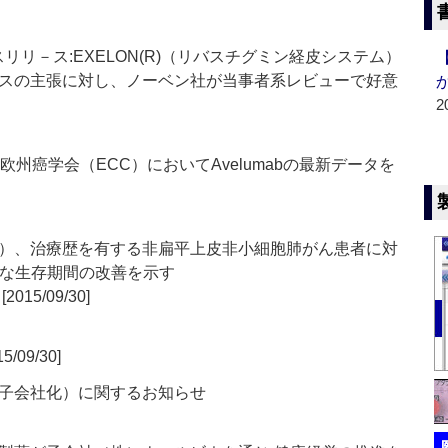
,Inc.プレスリリ－ス:EXELON(R)（リバスチグミン経皮システム）
スの主張に対し、ノーベン社が当事者系レビューで好意
2
州癌学会（ECC）においてAvelumabの最新データを
）、治療歴を有する非扁平上皮非小細胞肺がん患者に対
長期的な生存期間の改善を示す
[2015/09/30]
5/09/30]
子会社化）に関するお知らせ