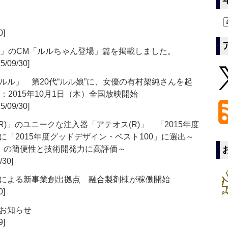
0]
X」のCM「ルルちゃん登場」篇を掲載しました。
5/09/30]
ル」 第20代“ルル娘”に、女優の有村架純さんを起
：2015年10月1日（木）全国放映開始
5/09/30]
)」のユニークな注入器「アテオス(R)」 「2015年度
「2015年度グッドデザイン・ベスト100」に選出～
」の簡便性と技術開発力に高評価～
/30]
による新事業創出拠点 融合製剤棟が稼働開始
0]
お知らせ
9]