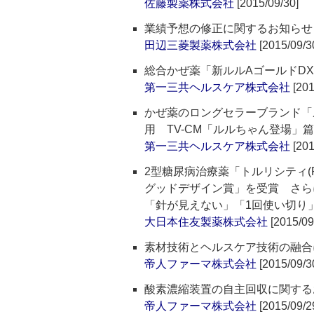
佐藤製薬株式会社
[2015/09/30]
業績予想の修正に関するお知らせ
田辺三菱製薬株式会社
[2015/09/3
総合かぜ薬「新ルルAゴールドD
第一三共ヘルスケア株式会社
[201
かぜ薬のロングセラーブランド「ル
用 TV-CM「ルルちゃん登場」篇
第一三共ヘルスケア株式会社
[201
2型糖尿病治療薬「トルリシティ(R
グッドデザイン賞」を受賞 さらに
「針が見えない」「1回使い切り
大日本住友製薬株式会社
[2015/09
素材技術とヘルスケア技術の融合
帝人ファーマ株式会社
[2015/09/3
酸素濃縮装置の自主回収に関する
帝人ファーマ株式会社
[2015/09/2