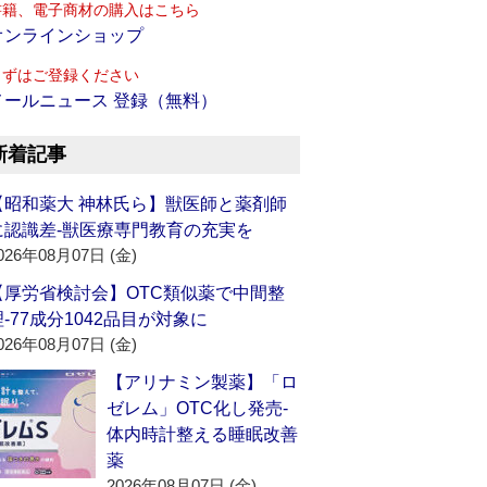
書籍、電子商材の購入はこちら
オンラインショップ
まずはご登録ください
メールニュース 登録（無料）
新着記事
【昭和薬大 神林氏ら】獣医師と薬剤師
に認識差‐獣医療専門教育の充実を
026年08月07日 (金)
【厚労省検討会】OTC類似薬で中間整
理‐77成分1042品目が対象に
026年08月07日 (金)
【アリナミン製薬】「ロ
ゼレム」OTC化し発売‐
体内時計整える睡眠改善
薬
2026年08月07日 (金)