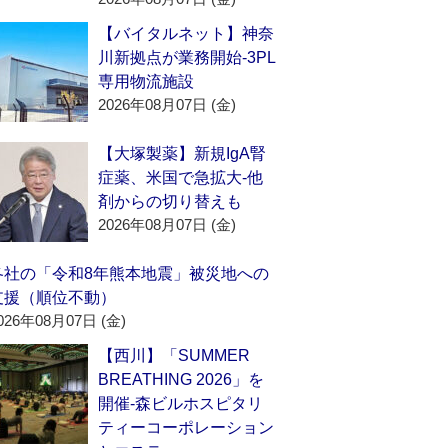
【バイタルネット】神奈
川新拠点が業務開始‐3PL
専用物流施設
2026年08月07日 (金)
【大塚製薬】新規IgA腎
症薬、米国で急拡大‐他
剤からの切り替えも
2026年08月07日 (金)
各社の「令和8年熊本地震」被災地への
支援（順位不動）
026年08月07日 (金)
【西川】「SUMMER
BREATHING 2026」を
開催‐森ビルホスピタリ
ティーコーポレーション