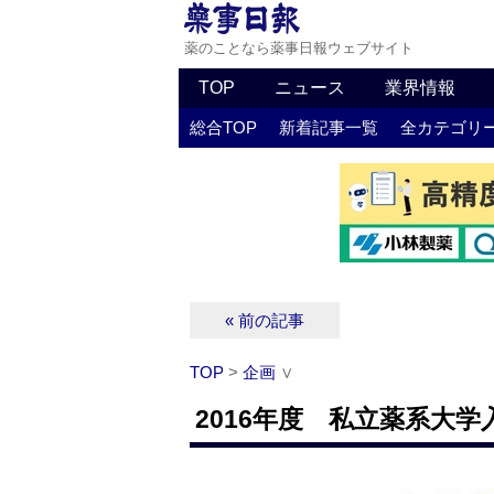
薬のことなら薬事日報ウェブサイト
TOP
ニュース
業界情報
総合TOP
新着記事一覧
全カテゴリ
« 前の記事
TOP
>
企画
∨
2016年度 私立薬系大学