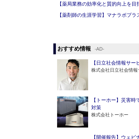
【薬局業務の効率化と質的向上を目
【薬剤師の生涯学習】マナラボプラ
おすすめ情報
‐AD‐
【日立社会情報サー
株式会社日立社会情報
【トーホー】災害時
対策
株式会社トーホー
【開催報告】ウェビナ