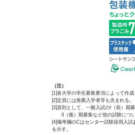
（注）
[1]各大学の学生募集要項によって作
[2]定員には推薦入学者等も含まれる。
[3]原則として、一般入試のI（前）
II（後）期募集など他の試験につ
[4]備考欄のCはセンター試験採用入
を示す。