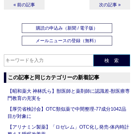
« 前の記事
次の記事 »
購読の申込み（新聞 / 電子版）
メールニュースの登録（無料）
検 索
この記事と同じカテゴリーの新着記事
【昭和薬大 神林氏ら】獣医師と薬剤師に認識差‐獣医療専
門教育の充実を
【厚労省検討会】OTC類似薬で中間整理‐77成分1042品
目が対象に
【アリナミン製薬】「ロゼレム」OTC化し発売‐体内時計