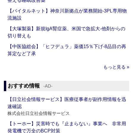
整える睡眠改善薬
【バイタルネット】神奈川新拠点が業務開始‐3PL専用物
流施設
【大塚製薬】新規IgA腎症薬、米国で急拡大‐他剤からの
切り替えも
【中医協総会】「ヒフデュラ」薬価15％下げ‐8品目の再
算定など了承
もっと見る »
おすすめ情報
‐AD‐
【日立社会情報サービス】医療従事者が副作用情報を迅
速確認
株式会社日立社会情報サービス
【トーホー】災害時でも『止まらない』事業へ 非常用
発電機で万全のBCP対策