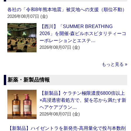
各社の「令和8年熊本地震」被災地への支援（順位不動）
2026年08月07日 (金)
【西川】「SUMMER BREATHING
2026」を開催‐森ビルホスピタリティーコ
ーポレーションとエステ…
2026年08月07日 (金)
もっと見る »
新薬・新製品情報
【新製品】ケラチン極限濃度6800倍以上
×高浸透密着処方で、髪を芯から満たす新
ヘアケアブラン…
2026年08月07日 (金)
【新製品】ハイゼントラを新発売‐高用量化で投与本数削