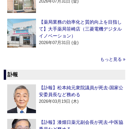
2026年07月31日 (金)
【薬局業務の効率化と質的向上を目指し
て】大手薬局笹崎店（三菱電機デジタル
イノベーション）
2026年07月31日 (金)
もっと見る »
訃報
【訃報】松本純元衆院議員が死去‐国家公
安委員長など務める
2026年03月19日 (木)
【訃報】漆畑日薬元副会長が死去‐中医協