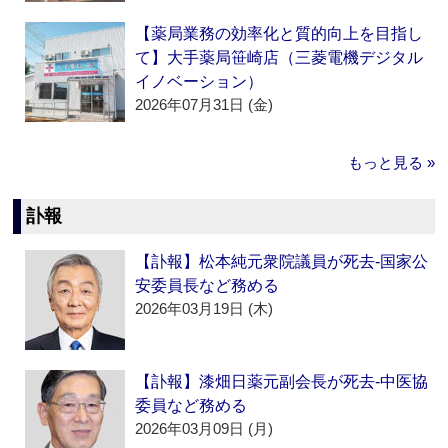
【薬局業務の効率化と質的向上を目指し
て】大手薬局笹崎店（三菱電機デジタル
イノベーション）
2026年07月31日 (金)
もっと見る »
訃報
【訃報】松本純元衆院議員が死去‐国家公
安委員長など務める
2026年03月19日 (木)
【訃報】漆畑日薬元副会長が死去‐中医協
委員など務める
2026年03月09日 (月)