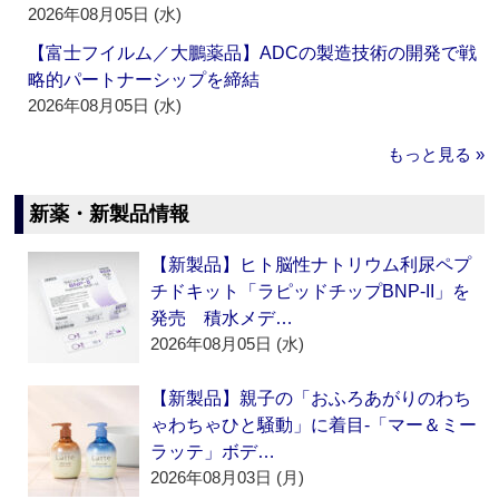
2026年08月05日 (水)
【富士フイルム／大鵬薬品】ADCの製造技術の開発で戦
略的パートナーシップを締結
2026年08月05日 (水)
もっと見る »
新薬・新製品情報
【新製品】ヒト脳性ナトリウム利尿ペプ
チドキット「ラピッドチップBNP-II」を
発売 積水メデ…
2026年08月05日 (水)
【新製品】親子の「おふろあがりのわち
ゃわちゃひと騒動」に着目‐「マー＆ミー
ラッテ」ボデ…
2026年08月03日 (月)