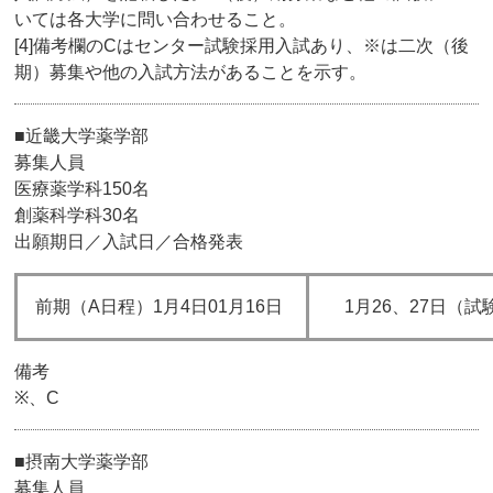
いては各大学に問い合わせること。
[4]備考欄のCはセンター試験採用入試あり、※は二次（後
期）募集や他の入試方法があることを示す。
■近畿大学薬学部
募集人員
医療薬学科150名
創薬科学科30名
出願期日／入試日／合格発表
前期（A日程）1月4日01月16日
1月26、27日（試
備考
※、C
■摂南大学薬学部
募集人員