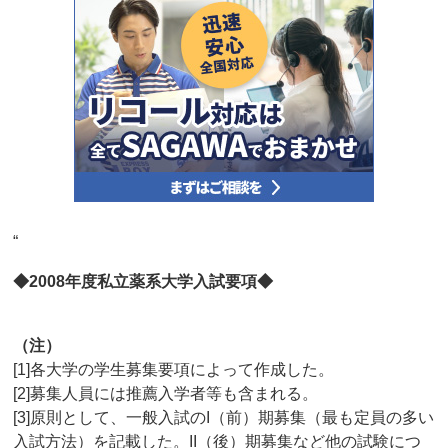
“
◆2008年度私立薬系大学入試要項◆
（注）
[1]各大学の学生募集要項によって作成した。
[2]募集人員には推薦入学者等も含まれる。
[3]原則として、一般入試のI（前）期募集（最も定員の多い
入試方法）を記載した。II（後）期募集など他の試験につ