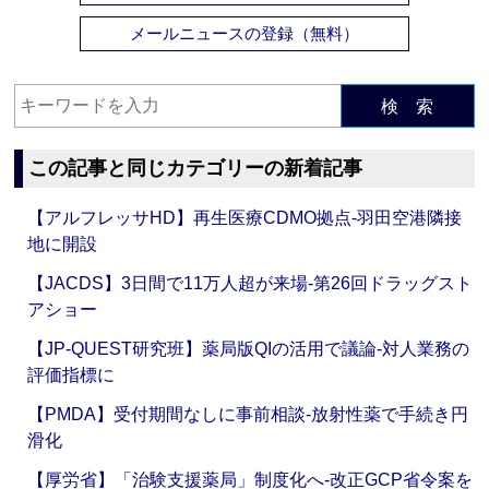
メールニュースの登録（無料）
検 索
この記事と同じカテゴリーの新着記事
【アルフレッサHD】再生医療CDMO拠点‐羽田空港隣接
地に開設
【JACDS】3日間で11万人超が来場‐第26回ドラッグスト
アショー
【JP-QUEST研究班】薬局版QIの活用で議論‐対人業務の
評価指標に
【PMDA】受付期間なしに事前相談‐放射性薬で手続き円
滑化
【厚労省】「治験支援薬局」制度化へ‐改正GCP省令案を