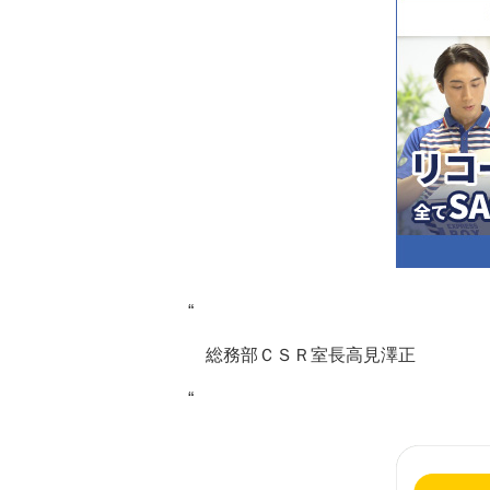
“
総務部ＣＳＲ室長高見澤正
“