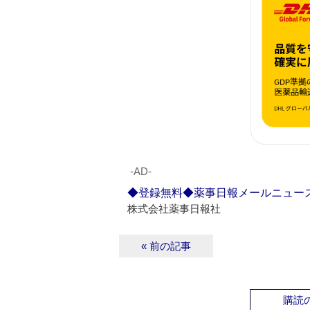
‐AD‐
◆登録無料◆薬事日報メールニュー
株式会社薬事日報社
« 前の記事
購読の