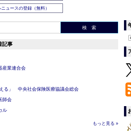
ルニュースの登録（無料）
検 索
着記事
器産業連合会
伝える」 中央社会保険医療協議会総会
医師会
カル
もっと見る »