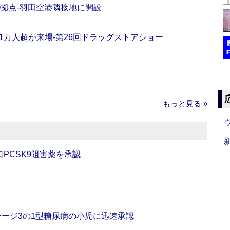
O拠点‐羽田空港隣接地に開設
11万人超が来場‐第26回ドラッグストアショー
もっと見る »
口PCSK9阻害薬を承認
をステージ3の1型糖尿病の小児に迅速承認