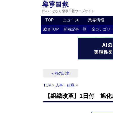
薬のことなら薬事日報ウェブサイト
TOP
ニュース
業界情報
総合TOP
新着記事一覧
全カテゴリ
« 前の記事
TOP
>
人事・組織
∨
【組織改革】1日付 旭化