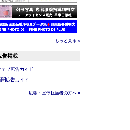
もっと見る »
広告掲載
ウェブ広告ガイド
新聞広告ガイド
広報・宣伝担当者の方へ »