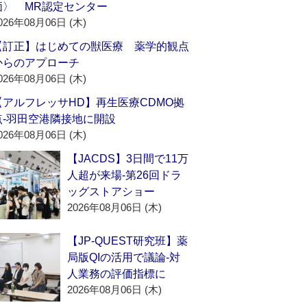
価〉 MR認定センター
026年08月06日 (木)
【訂正】はじめての獣医療 薬学的観点
からのアプローチ
026年08月06日 (木)
【アルフレッサHD】再生医療CDMO拠
点‐羽田空港隣接地に開設
026年08月06日 (木)
【JACDS】3日間で11万
人超が来場‐第26回ドラ
ッグストアショー
2026年08月06日 (木)
【JP-QUEST研究班】薬
局版QIの活用で議論‐対
人業務の評価指標に
2026年08月06日 (木)