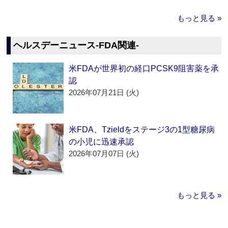
もっと見る »
ヘルスデーニュース‐FDA関連‐
米FDAが世界初の経口PCSK9阻害薬を承
認
2026年07月21日 (火)
米FDA、Tzieldをステージ3の1型糖尿病
の小児に迅速承認
2026年07月07日 (火)
もっと見る »