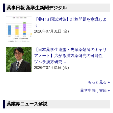
薬事日報 薬学生新聞デジタル
【薬ゼミ国試対策】計算問題を意識しよ
う
2026年07月31日 (金)
【日本薬学生連盟・先輩薬剤師のキャリ
アノート】広がる漢方薬研究の可能性
ツムラ漢方研究…
2026年07月31日 (金)
もっと見る »
薬学生向け書籍 »
薬業界ニュース解説