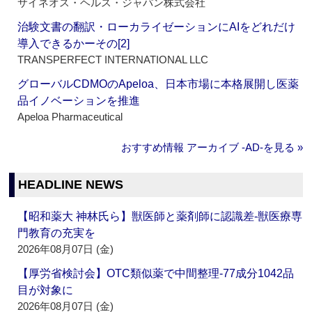
サイネオス・ヘルス・ジャパン株式会社
治験文書の翻訳・ローカライゼーションにAIをどれだけ
導入できるかーその[2]
TRANSPERFECT INTERNATIONAL LLC
グローバルCDMOのApeloa、日本市場に本格展開し医薬
品イノベーションを推進
Apeloa Pharmaceutical
おすすめ情報 アーカイブ ‐AD‐を見る »
HEADLINE NEWS
【昭和薬大 神林氏ら】獣医師と薬剤師に認識差‐獣医療専
門教育の充実を
2026年08月07日 (金)
【厚労省検討会】OTC類似薬で中間整理‐77成分1042品
目が対象に
2026年08月07日 (金)