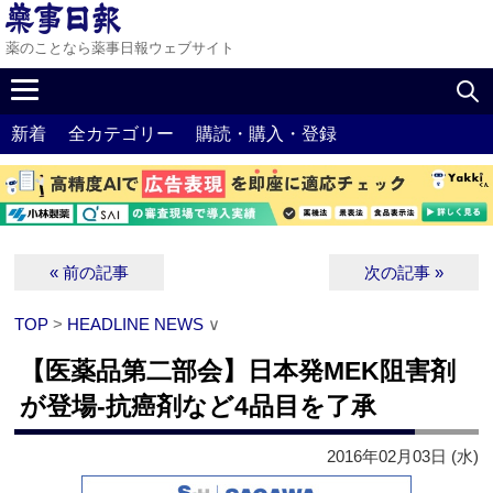
薬のことなら薬事日報ウェブサイト
新着
全カテゴリー
購読・購入・登録
« 前の記事
次の記事 »
TOP
>
HEADLINE NEWS
∨
【医薬品第二部会】日本発MEK阻害剤
が登場‐抗癌剤など4品目を了承
2016年02月03日 (水)