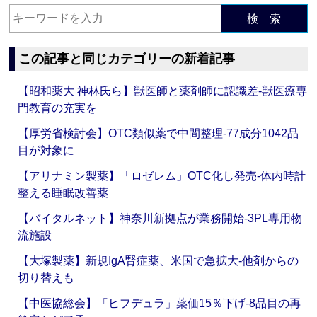
検 索
この記事と同じカテゴリーの新着記事
【昭和薬大 神林氏ら】獣医師と薬剤師に認識差‐獣医療専
門教育の充実を
【厚労省検討会】OTC類似薬で中間整理‐77成分1042品
目が対象に
【アリナミン製薬】「ロゼレム」OTC化し発売‐体内時計
整える睡眠改善薬
【バイタルネット】神奈川新拠点が業務開始‐3PL専用物
流施設
【大塚製薬】新規IgA腎症薬、米国で急拡大‐他剤からの
切り替えも
【中医協総会】「ヒフデュラ」薬価15％下げ‐8品目の再