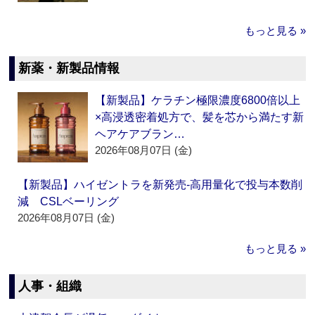
もっと見る »
新薬・新製品情報
【新製品】ケラチン極限濃度6800倍以上
×高浸透密着処方で、髪を芯から満たす新
ヘアケアブラン…
2026年08月07日 (金)
【新製品】ハイゼントラを新発売‐高用量化で投与本数削
減 CSLベーリング
2026年08月07日 (金)
もっと見る »
人事・組織