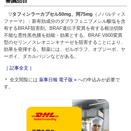
審議品目
▽
タフィンラーカプセル50mg、同75mg
（ノバルティス
ファーマ）：新有効成分のダブラフェニブメシル酸塩を含
有するBRAF阻害剤。BRAF遺伝子変異を有する根治切除
不能な悪性黒色腫を効能・効果とする。BRAF V600変異
型のセリン／スレオニンキナーゼを阻害することにより、
効果を発揮する。類薬には、ゼルボラフ、オプジーボ、ヤ
ーボイ、ダカルバジンなどがある。
［ 記事全文 ］
＊ 全文閲覧には
薬事日報 電子版 »
への申込みが必要で
す。