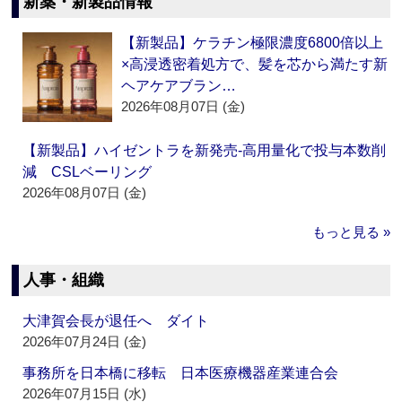
新薬・新製品情報
【新製品】ケラチン極限濃度6800倍以上
×高浸透密着処方で、髪を芯から満たす新
ヘアケアブラン…
2026年08月07日 (金)
【新製品】ハイゼントラを新発売‐高用量化で投与本数削
減 CSLベーリング
2026年08月07日 (金)
もっと見る »
人事・組織
大津賀会長が退任へ ダイト
2026年07月24日 (金)
事務所を日本橋に移転 日本医療機器産業連合会
2026年07月15日 (水)