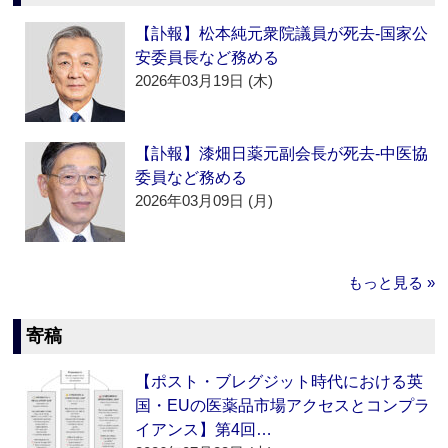
【訃報】松本純元衆院議員が死去‐国家公
安委員長など務める
2026年03月19日 (木)
【訃報】漆畑日薬元副会長が死去‐中医協
委員など務める
2026年03月09日 (月)
もっと見る »
寄稿
【ポスト・ブレグジット時代における英
国・EUの医薬品市場アクセスとコンプラ
イアンス】第4回…