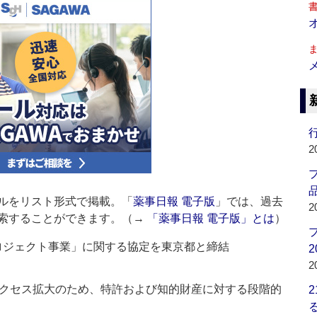
行
2
品
ルをリスト形式で掲載。「
薬事日報 電子版
」では、過去
2
索することができます。（→
「薬事日報 電子版」とは
）
KYOプロジェクト事業」に関する協定を東京都と締結
2
2
クセス拡大のため、特許および知的財産に対する段階的