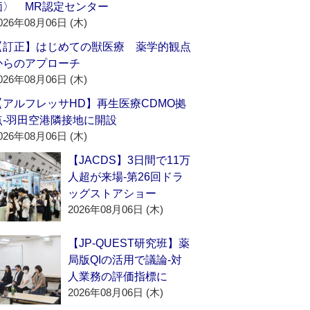
価〉 MR認定センター
026年08月06日 (木)
【訂正】はじめての獣医療 薬学的観点
からのアプローチ
026年08月06日 (木)
【アルフレッサHD】再生医療CDMO拠
点‐羽田空港隣接地に開設
026年08月06日 (木)
【JACDS】3日間で11万
人超が来場‐第26回ドラ
ッグストアショー
2026年08月06日 (木)
【JP-QUEST研究班】薬
局版QIの活用で議論‐対
人業務の評価指標に
2026年08月06日 (木)