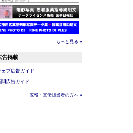
もっと見る »
広告掲載
ウェブ広告ガイド
新聞広告ガイド
広報・宣伝担当者の方へ »