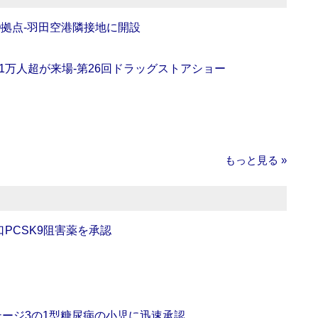
O拠点‐羽田空港隣接地に開設
11万人超が来場‐第26回ドラッグストアショー
もっと見る »
口PCSK9阻害薬を承認
をステージ3の1型糖尿病の小児に迅速承認