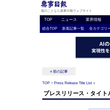
薬のことなら薬事日報ウェブサイト
TOP
ニュース
業界情報
総合TOP
新着記事一覧
全カテゴリ
« 前の記事
TOP
>
Press Release Title List
∨
プレスリリース・タイトルリス