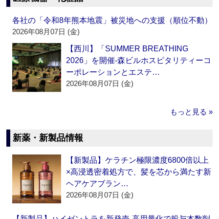
各社の「令和8年熊本地震」被災地への支援（順位不動）
2026年08月07日 (金)
【西川】「SUMMER BREATHING
2026」を開催‐森ビルホスピタリティーコ
ーポレーションとエステ…
2026年08月07日 (金)
もっと見る »
新薬・新製品情報
【新製品】ケラチン極限濃度6800倍以上
×高浸透密着処方で、髪を芯から満たす新
ヘアケアブラン…
2026年08月07日 (金)
【新製品】ハイゼントラを新発売‐高用量化で投与本数削