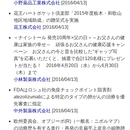
小野薬品工業株式会社
[2016/04/13]
花王ハートポケット倶楽部「2015年度栃木・和歌山
地区地域助成」の贈呈式を実施
花王株式会社
[2016/04/13]
＜ナイシトール 発売10周年×父の日＞～お父さんの健
康は家族の幸せ～ 頑張るお父さんの健康応援キャン
ペーン お父さんの今と昔を比較した“ギャップ写
真”を応募いただくと、抽選で合計120名様にプレゼン
トが当たる！ 2016年4月20日（水）から6月30日
（木）まで
小林製薬株式会社
[2016/04/13]
FDAはロシュ社の免疫チェックポイント阻害剤
atezolizumabによる特定のタイプの肺がんの治療を優
先審査に指定
中外製薬株式会社
[2016/04/13]
欧州委員会、オプジーボ(R)（一般名：ニボルマブ）
の治療歴を有する進行・再発の非扁平上皮非小細胞肺