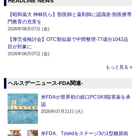
HEADLINE NEWS
【昭和薬大 神林氏ら】獣医師と薬剤師に認識差‐獣医療専
門教育の充実を
2026年08月07日 (金)
【厚労省検討会】OTC類似薬で中間整理‐77成分1042品
目が対象に
2026年08月07日 (金)
もっと見る »
ヘルスデーニュース‐FDA関連‐
米FDAが世界初の経口PCSK9阻害薬を承
認
2026年07月21日 (火)
米FDA、Tzieldをステージ3の1型糖尿病