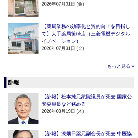
2026年07月31日 (金)
【薬局業務の効率化と質的向上を目指し
て】大手薬局笹崎店（三菱電機デジタル
イノベーション）
2026年07月31日 (金)
もっと見る »
訃報
【訃報】松本純元衆院議員が死去‐国家公
安委員長など務める
2026年03月19日 (木)
【訃報】漆畑日薬元副会長が死去‐中医協