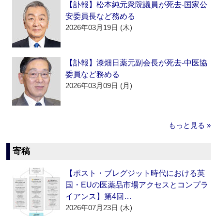
【訃報】松本純元衆院議員が死去‐国家公
安委員長など務める
2026年03月19日 (木)
【訃報】漆畑日薬元副会長が死去‐中医協
委員など務める
2026年03月09日 (月)
もっと見る »
寄稿
【ポスト・ブレグジット時代における英
国・EUの医薬品市場アクセスとコンプラ
イアンス】第4回…
2026年07月23日 (木)