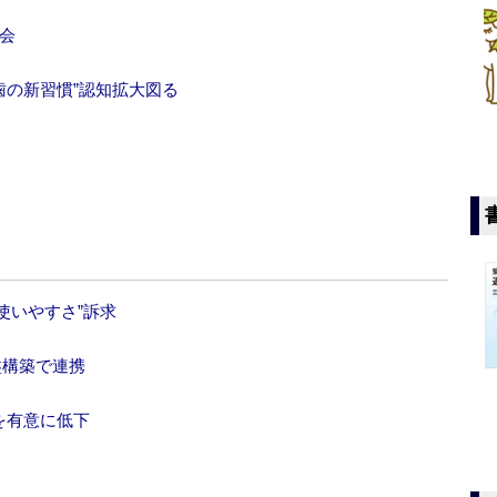
会
歯の新習慣”認知拡大図る
“使いやすさ”訴求
盤構築で連携
を有意に低下