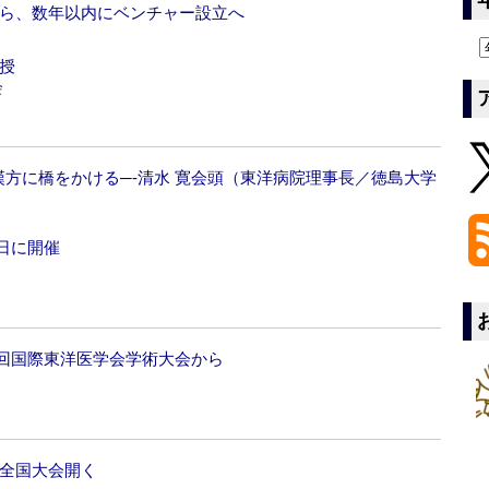
授ら、数年以内にベンチャー設立へ
授
会
方に橋をかける─‐清水 寛会頭（東洋病院理事長／徳島大学
日に開催
8回国際東洋医学会学術大会から
で全国大会開く