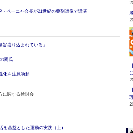
2
IP・ペーニャ会長が21世紀の薬剤師像で講演
2
趣旨盛り込まれている」
川の両氏
性化を注意喚起
2
方に関する検討会
2
生活を基盤とした運動の実践（上）