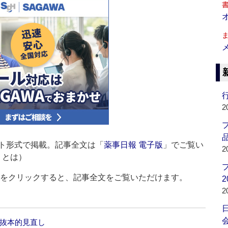
行
2
品
ト形式で掲載。記事全文は「
薬事日報 電子版
」でご覧い
2
」とは）
ルをクリックすると、記事全文をご覧いただけます。
2
2
会
を抜本的見直し