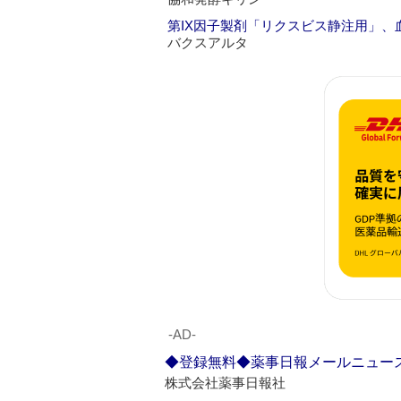
第IX因子製剤「リクスビス静注用」、
バクスアルタ
‐AD‐
◆登録無料◆薬事日報メールニュー
株式会社薬事日報社