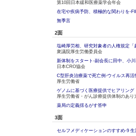
第10回日本緩和医療薬学会年会
在宅や疾病予防、積極的な関わりを‐F
無季言
2面
塩崎厚労相、研究対象者の人権規定「
衆議院厚生労働委員会
新体制をスタート‐副会長に田中、小
日本CRO協会
C型肝炎治療薬で死亡例‐ウイルス再活
厚生労働省
ゲノムに基づく医療提供でヒアリング
厚生労働省・がん診療提供体制のあり
薬局の定義揺るがす答申
3面
セルフメディケーションのすすめ‐9 