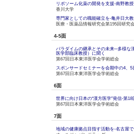
リポソーム化薬の開発を支援‐南野教
香川大学
専門家としての職能確立を‐亀井日大教
医療・医薬品情報研究会第195回研究
4-5面
パラダイムの継承とその未来─多様な漢
医学部臨床教授）に聞く
第67回日本東洋医学会学術総会
スポンサードセミナーを会期中の4、5
第67回日本東洋医学会学術総会
6面
世界に向け日本の“漢方医学”発信‐第1
第67回日本東洋医学会学術総会
7面
地域の健康拠点目指す活動を‐名古屋