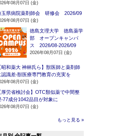
026年08月07日 (金)
埼玉県病院薬剤師会 研修会 2026/09
026年08月07日 (金)
徳島文理大学 徳島薬学
部 オープンキャンパ
ス 2026/08-2026/09
2026年08月07日 (金)
【昭和薬大 神林氏ら】獣医師と薬剤師
に認識差‐獣医療専門教育の充実を
026年08月07日 (金)
【厚労省検討会】OTC類似薬で中間整
理‐77成分1042品目が対象に
026年08月07日 (金)
もっと見る »