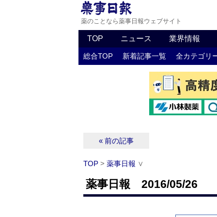
薬のことなら薬事日報ウェブサイト
TOP
ニュース
業界情報
総合TOP
新着記事一覧
全カテゴリ
« 前の記事
TOP
>
薬事日報
∨
薬事日報 2016/05/26