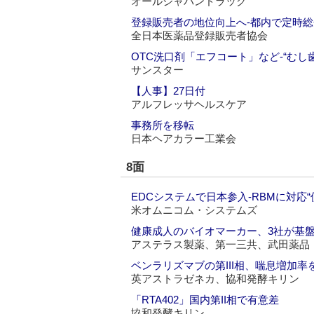
オールジャパンドラッグ
登録販売者の地位向上へ‐都内で定時総
全日本医薬品登録販売者協会
OTC洗口剤「エフコート」など‐“むし
サンスター
【人事】27日付
アルフレッサヘルスケア
事務所を移転
日本ヘアカラー工業会
8面
EDCシステムで日本参入‐RBMに対応
米オムニコム・システムズ
健康成人のバイオマーカー、3社が基
アステラス製薬、第一三共、武田薬品
ベンラリズマブの第III相、喘息増加率
英アストラゼネカ、協和発酵キリン
「RTA402」国内第II相で有意差
協和発酵キリン