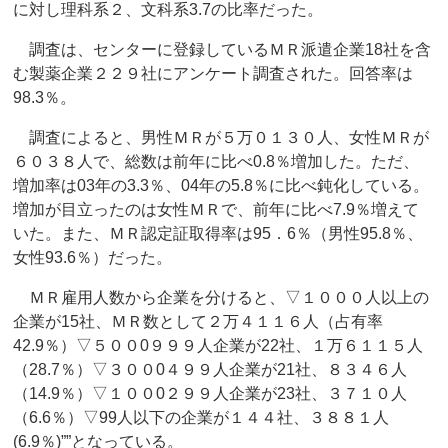
に対し理科系２、文科系3.7の比率だった。
調査は、センターに登録しているＭＲ派遣企業18社を含
む製薬企業２２９社にアンケート調査された。回答率は
98.3％。
調査によると、男性ＭＲが５万０１３０人、女性ＭＲが
６０３８人で、総数は前年に比べ0.8％増加した。ただ、
増加率は03年の3.3％、04年の5.8％に比べ鈍化している。
増加が目立ったのは女性ＭＲで、前年に比べ7.9％増えて
いた。また、ＭＲ認定証取得率は95．6％（男性95.8％、
女性93.6％）だった。
ＭＲ雇用人数から企業を分けると、▽１０００人以上の
企業が15社、ＭＲ数として２万４１１６人（占有率
42.9％）▽５００0９９９人企業が22社、１万６１１５人
（28.7％）▽３００0４９９人企業が21社、８３４６人
（14.9％）▽１００0２９９人企業が23社、３７１０人
（6.6％）▽99人以下の企業が１４４社、３８８１人
(6.9％)””となっている。