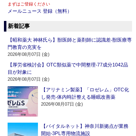
まずはご登録ください
メールニュース 登録（無料）
新着記事
【昭和薬大 神林氏ら】獣医師と薬剤師に認識差‐獣医療専
門教育の充実を
2026年08月07日 (金)
【厚労省検討会】OTC類似薬で中間整理‐77成分1042品
目が対象に
2026年08月07日 (金)
【アリナミン製薬】「ロゼレム」OTC化
し発売‐体内時計整える睡眠改善薬
2026年08月07日 (金)
【バイタルネット】神奈川新拠点が業務
開始‐3PL専用物流施設