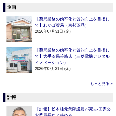
企画
【薬局業務の効率化と質的向上を目指し
て】わかば薬局（東邦薬品）
2026年07月31日 (金)
【薬局業務の効率化と質的向上を目指し
て】大手薬局笹崎店（三菱電機デジタル
イノベーション）
2026年07月31日 (金)
もっと見る »
訃報
【訃報】松本純元衆院議員が死去‐国家公
安委員長など務める