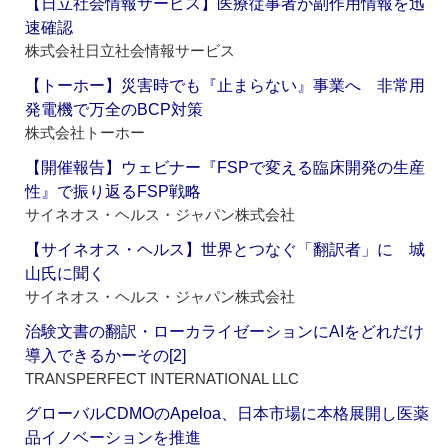
【日立社会情報サービス】医療従事者が副作用情報を迅
速確認
株式会社日立社会情報サービス
【トーホー】災害時でも『止まらない』事業へ 非常用
発電機で万全のBCP対策
株式会社トーホー
【開催報告】ウェビナー『FSPで変える臨床開発の生産
性』で振り返るFSP戦略
サイネオス・ヘルス・ジャパン株式会社
【サイネオス・ヘルス】世界とつなぐ「翻訳者」に 城
山氏に聞く
サイネオス・ヘルス・ジャパン株式会社
治験文書の翻訳・ローカライゼーションにAIをどれだけ
導入できるかーその[2]
TRANSPERFECT INTERNATIONAL LLC
グローバルCDMOのApeloa、日本市場に本格展開し医薬
品イノベーションを推進