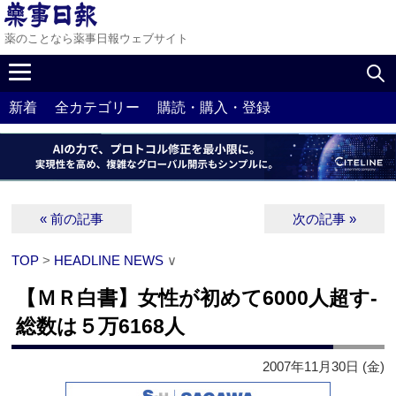
薬のことなら薬事日報ウェブサイト
新着
全カテゴリー
購読・購入・登録
« 前の記事
次の記事 »
TOP
>
HEADLINE NEWS
∨
【ＭＲ白書】女性が初めて6000人超す‐
総数は５万6168人
2007年11月30日 (金)