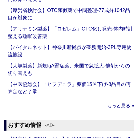
【厚労省検討会】OTC類似薬で中間整理‐77成分1042品
目が対象に
【アリナミン製薬】「ロゼレム」OTC化し発売‐体内時計
整える睡眠改善薬
【バイタルネット】神奈川新拠点が業務開始‐3PL専用物
流施設
【大塚製薬】新規IgA腎症薬、米国で急拡大‐他剤からの
切り替えも
【中医協総会】「ヒフデュラ」薬価15％下げ‐8品目の再
算定など了承
もっと見る »
おすすめ情報
‐AD‐