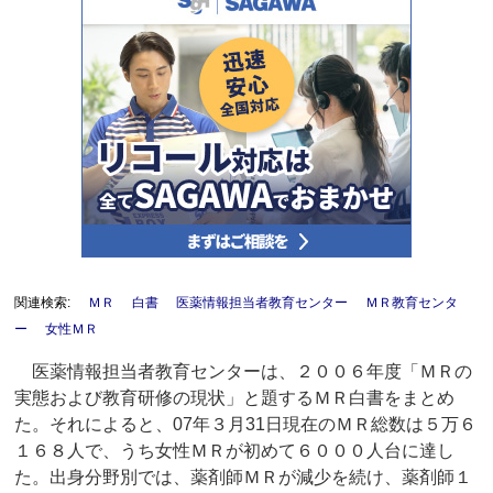
関連検索:
ＭＲ
白書
医薬情報担当者教育センター
ＭＲ教育センタ
ー
女性ＭＲ
医薬情報担当者教育センターは、２００６年度「ＭＲの
実態および教育研修の現状」と題するＭＲ白書をまとめ
た。それによると、07年３月31日現在のＭＲ総数は５万６
１６８人で、うち女性ＭＲが初めて６０００人台に達し
た。出身分野別では、薬剤師ＭＲが減少を続け、薬剤師１