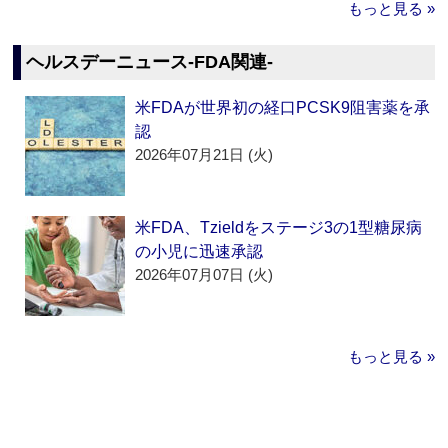
もっと見る »
ヘルスデーニュース‐FDA関連‐
米FDAが世界初の経口PCSK9阻害薬を承
認
2026年07月21日 (火)
米FDA、Tzieldをステージ3の1型糖尿病
の小児に迅速承認
2026年07月07日 (火)
もっと見る »