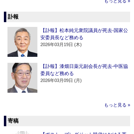
もっと見る »
訃報
【訃報】松本純元衆院議員が死去‐国家公
安委員長など務める
2026年03月19日 (木)
【訃報】漆畑日薬元副会長が死去‐中医協
委員など務める
2026年03月09日 (月)
もっと見る »
寄稿