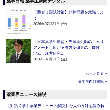
薬事日報 薬学生新聞デジタル
【薬ゼミ国試対策】計算問題を意識しよ
う
2026年07月31日 (金)
【日本薬学生連盟・先輩薬剤師のキャリ
アノート】広がる漢方薬研究の可能性
ツムラ漢方研究…
2026年07月31日 (金)
もっと見る »
薬学生向け書籍 »
薬業界ニュース解説
【対話で学ぶ薬業界ニュース解説】骨太の方針を読み解