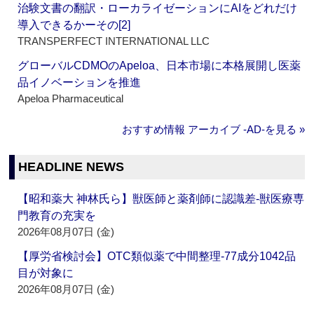
治験文書の翻訳・ローカライゼーションにAIをどれだけ
導入できるかーその[2]
TRANSPERFECT INTERNATIONAL LLC
グローバルCDMOのApeloa、日本市場に本格展開し医薬
品イノベーションを推進
Apeloa Pharmaceutical
おすすめ情報 アーカイブ ‐AD‐を見る »
HEADLINE NEWS
【昭和薬大 神林氏ら】獣医師と薬剤師に認識差‐獣医療専
門教育の充実を
2026年08月07日 (金)
【厚労省検討会】OTC類似薬で中間整理‐77成分1042品
目が対象に
2026年08月07日 (金)