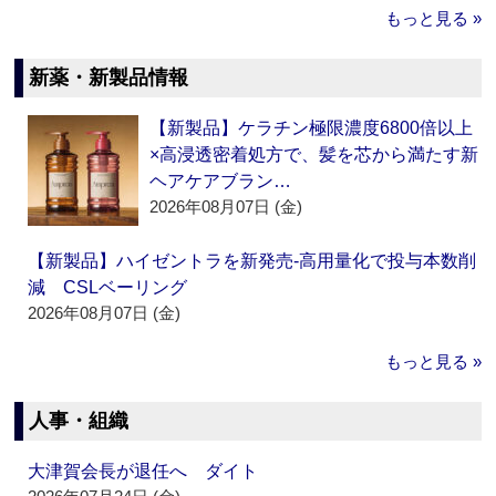
もっと見る »
新薬・新製品情報
【新製品】ケラチン極限濃度6800倍以上
×高浸透密着処方で、髪を芯から満たす新
ヘアケアブラン…
2026年08月07日 (金)
【新製品】ハイゼントラを新発売‐高用量化で投与本数削
減 CSLベーリング
2026年08月07日 (金)
もっと見る »
人事・組織
大津賀会長が退任へ ダイト