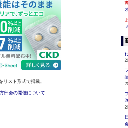
行
2
品
をリスト形式で掲載。
2
方部会の開催について
2
2
会