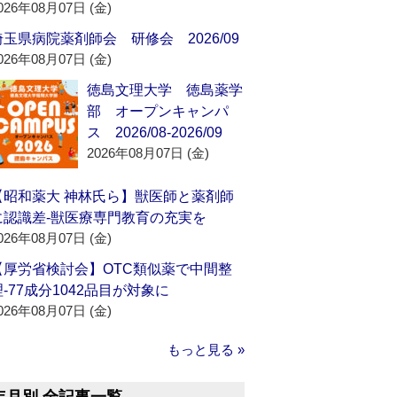
026年08月07日 (金)
埼玉県病院薬剤師会 研修会 2026/09
026年08月07日 (金)
徳島文理大学 徳島薬学
部 オープンキャンパ
ス 2026/08-2026/09
2026年08月07日 (金)
【昭和薬大 神林氏ら】獣医師と薬剤師
に認識差‐獣医療専門教育の充実を
026年08月07日 (金)
【厚労省検討会】OTC類似薬で中間整
理‐77成分1042品目が対象に
026年08月07日 (金)
もっと見る »