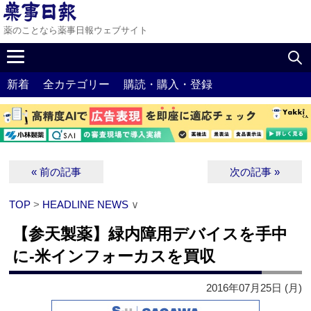
薬のことなら薬事日報ウェブサイト
新着
全カテゴリー
購読・購入・登録
« 前の記事
次の記事 »
TOP
>
HEADLINE NEWS
∨
【参天製薬】緑内障用デバイスを手中
に‐米インフォーカスを買収
2016年07月25日 (月)