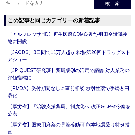
検 索
この記事と同じカテゴリーの新着記事
【アルフレッサHD】再生医療CDMO拠点‐羽田空港隣接
地に開設
【JACDS】3日間で11万人超が来場‐第26回ドラッグスト
アショー
【JP-QUEST研究班】薬局版QIの活用で議論‐対人業務の
評価指標に
【PMDA】受付期間なしに事前相談‐放射性薬で手続き円
滑化
【厚労省】「治験支援薬局」制度化へ‐改正GCP省令案を
公表
【厚労省】医療用麻薬の県境移動可‐熊本地震受け特例措
置