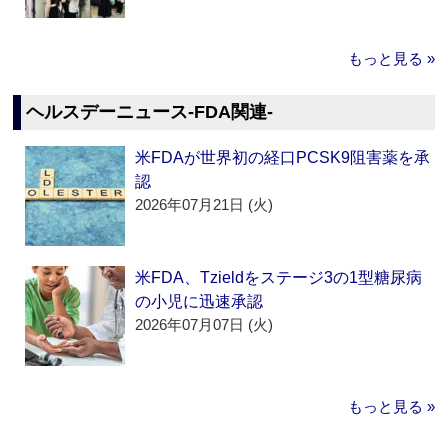
もっと見る »
ヘルスデーニュース‐FDA関連‐
米FDAが世界初の経口PCSK9阻害薬を承
認
2026年07月21日 (火)
米FDA、Tzieldをステージ3の1型糖尿病
の小児に迅速承認
2026年07月07日 (火)
もっと見る »