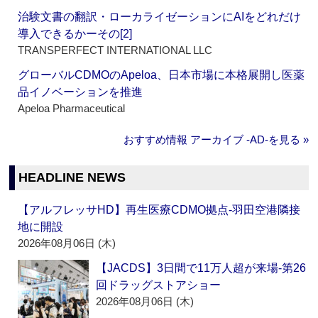
治験文書の翻訳・ローカライゼーションにAIをどれだけ
導入できるかーその[2]
TRANSPERFECT INTERNATIONAL LLC
グローバルCDMOのApeloa、日本市場に本格展開し医薬
品イノベーションを推進
Apeloa Pharmaceutical
おすすめ情報 アーカイブ ‐AD‐を見る »
HEADLINE NEWS
【アルフレッサHD】再生医療CDMO拠点‐羽田空港隣接
地に開設
2026年08月06日 (木)
【JACDS】3日間で11万人超が来場‐第26
回ドラッグストアショー
2026年08月06日 (木)