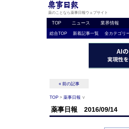
薬のことなら薬事日報ウェブサイト
TOP
ニュース
業界情報
総合TOP
新着記事一覧
全カテゴリ
« 前の記事
TOP
>
薬事日報
∨
薬事日報 2016/09/14