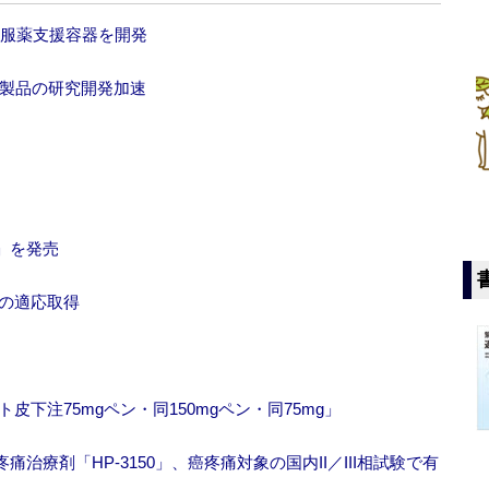
の服薬支援容器を開発
療製品の研究開発加速
」を発売
癌の適応取得
皮下注75mgペン・同150mgペン・同75mg」
療剤「HP-3150」、癌疼痛対象の国内II／III相試験で有