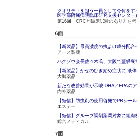
クオリティを担う一員として今何をす
医学部附属病院臨床研究支援センター
第16回「CRCと臨床試験のあり方を
6面
【新製品】最高濃度の虫よけ成分配合
アース製薬
ハクゾウ会長佐々木氏、大阪で藍綬褒
【新製品】かぜのひき始め症状に‐液
大鵬薬品
新たな改善効果が示唆‐DHA／EPAの
内外薬品
【短信】防虫剤の使用啓発でPRシー
エステー
【短信】グループ調剤薬局対象に組織
総合メディカル
7面