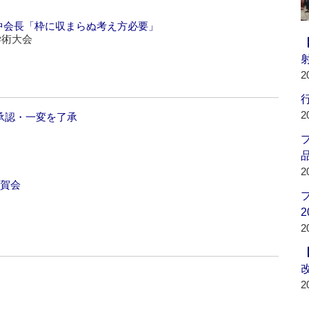
中会長「枠に収まらぬ考え方必要」
学術大会
2
行
2
の承認・一変を了承
品
2
祝賀会
2
2
2