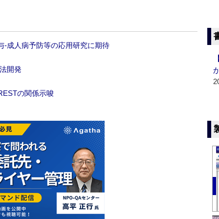
与‐成人病予防等の応用研究に期待
手法開発
2
RESTの関係示唆