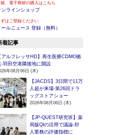
書籍、電子商材の購入はこちら
オンラインショップ
まずはご登録ください
メールニュース 登録（無料）
新着記事
【アルフレッサHD】再生医療CDMO拠
点‐羽田空港隣接地に開設
026年08月06日 (木)
【JACDS】3日間で11万
人超が来場‐第26回ドラ
ッグストアショー
2026年08月06日 (木)
【JP-QUEST研究班】薬
局版QIの活用で議論‐対
人業務の評価指標に