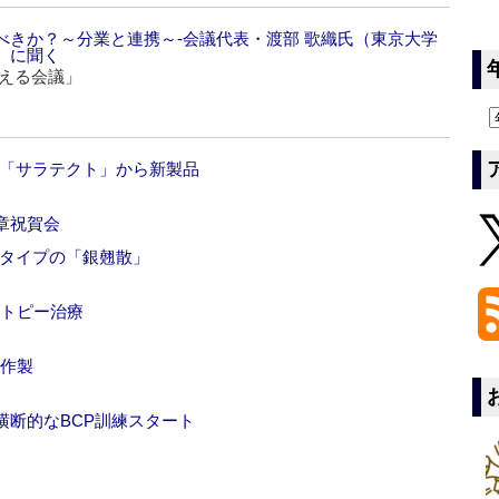
べきか？～分業と連携～‐会議代表・渡部 歌織氏（東京大学
）に聞く
考える会議」
‐「サラテクト」から新製品
章祝賀会
体タイプの「銀翹散」
アトピー治療
ル作製
横断的なBCP訓練スタート