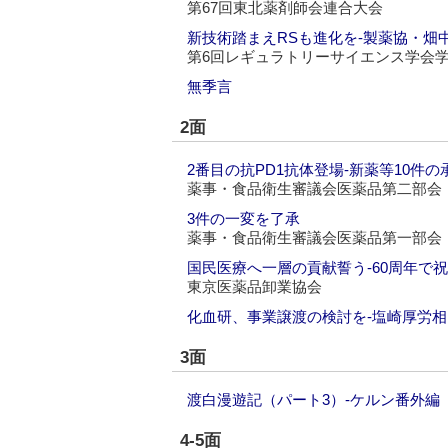
第67回東北薬剤師会連合大会
新技術踏まえRSも進化を‐製薬協・畑
第6回レギュラトリーサイエンス学会
無季言
2面
2番目の抗PD1抗体登場‐新薬等10件
薬事・食品衛生審議会医薬品第二部会
3件の一変を了承
薬事・食品衛生審議会医薬品第一部会
国民医療へ一層の貢献誓う‐60周年で
東京医薬品卸業協会
化血研、事業譲渡の検討を‐塩崎厚労相
3面
渡白漫遊記（パート3）‐ケルン番外編
4-5面