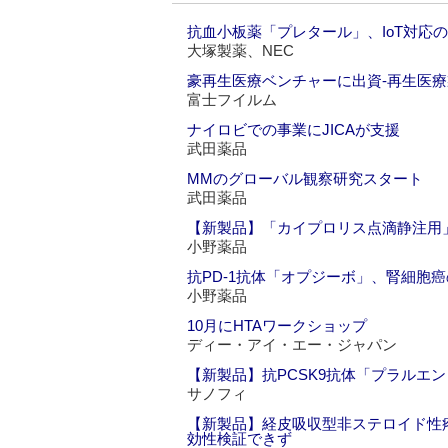
抗血小板薬「プレタール」、IoT対応
大塚製薬、NEC
豪再生医療ベンチャーに出資‐再生医
富士フイルム
ナイロビでの事業にJICAが支援
武田薬品
MMのグローバル観察研究スタート
武田薬品
【新製品】「カイプロリス点滴静注用
小野薬品
抗PD-1抗体「オプジーボ」、腎細胞
小野薬品
10月にHTAワークショップ
ディー・アイ・エー・ジャパン
【新製品】抗PCSK9抗体「プラルエント
サノフィ
【新製品】経皮吸収型非ステロイド性疼痛治
効性検証できず