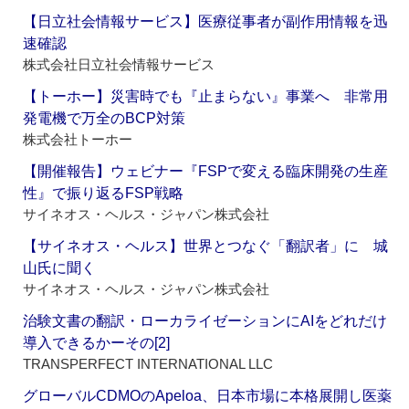
【日立社会情報サービス】医療従事者が副作用情報を迅
速確認
株式会社日立社会情報サービス
【トーホー】災害時でも『止まらない』事業へ 非常用
発電機で万全のBCP対策
株式会社トーホー
【開催報告】ウェビナー『FSPで変える臨床開発の生産
性』で振り返るFSP戦略
サイネオス・ヘルス・ジャパン株式会社
【サイネオス・ヘルス】世界とつなぐ「翻訳者」に 城
山氏に聞く
サイネオス・ヘルス・ジャパン株式会社
治験文書の翻訳・ローカライゼーションにAIをどれだけ
導入できるかーその[2]
TRANSPERFECT INTERNATIONAL LLC
グローバルCDMOのApeloa、日本市場に本格展開し医薬