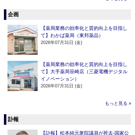
企画
【薬局業務の効率化と質的向上を目指し
て】わかば薬局（東邦薬品）
2026年07月31日 (金)
【薬局業務の効率化と質的向上を目指し
て】大手薬局笹崎店（三菱電機デジタル
イノベーション）
2026年07月31日 (金)
もっと見る »
訃報
【訃報】松本純元衆院議員が死去‐国家公