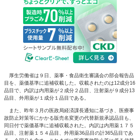
厚生労働省は９日、薬事・食品衛生審議会の部会報告品
目を、薬価基準に追補収載した。収載されたのは12成分16
品目で、内訳は内用薬が２成分２品目、注射薬が９成分13
品目、外用薬が１成分１品目である。
また、昨年３月の医政局経済課長通知に基づき、医療事
故防止対策等にかかる販売名変更の代替新規承認品目も、
同日付で薬価基準に追補収載された。内訳は内用薬１７５
品目、注射薬１５４品目、外用薬36品目の計365品目であ