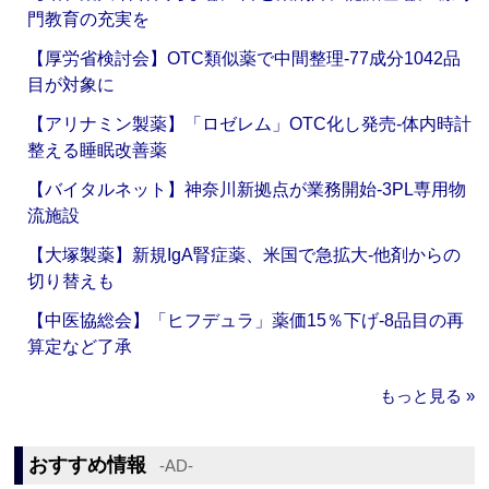
門教育の充実を
【厚労省検討会】OTC類似薬で中間整理‐77成分1042品
目が対象に
【アリナミン製薬】「ロゼレム」OTC化し発売‐体内時計
整える睡眠改善薬
【バイタルネット】神奈川新拠点が業務開始‐3PL専用物
流施設
【大塚製薬】新規IgA腎症薬、米国で急拡大‐他剤からの
切り替えも
【中医協総会】「ヒフデュラ」薬価15％下げ‐8品目の再
算定など了承
もっと見る »
おすすめ情報
‐AD‐