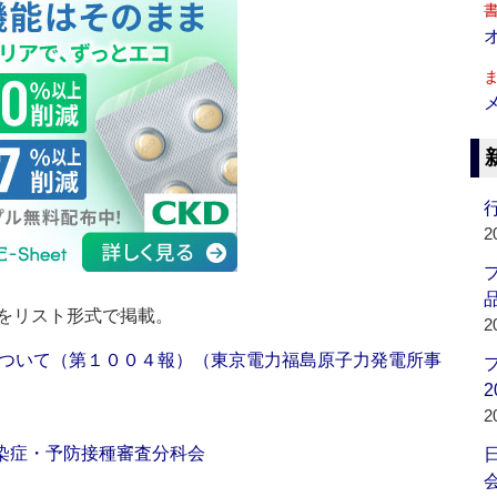
行
2
品
をリスト形式で掲載。
2
ついて（第１００４報）（東京電力福島原子力発電所事
2
2
感染症・予防接種審査分科会
会