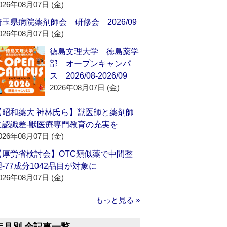
026年08月07日 (金)
埼玉県病院薬剤師会 研修会 2026/09
026年08月07日 (金)
徳島文理大学 徳島薬学
部 オープンキャンパ
ス 2026/08-2026/09
2026年08月07日 (金)
【昭和薬大 神林氏ら】獣医師と薬剤師
に認識差‐獣医療専門教育の充実を
026年08月07日 (金)
【厚労省検討会】OTC類似薬で中間整
理‐77成分1042品目が対象に
026年08月07日 (金)
もっと見る »