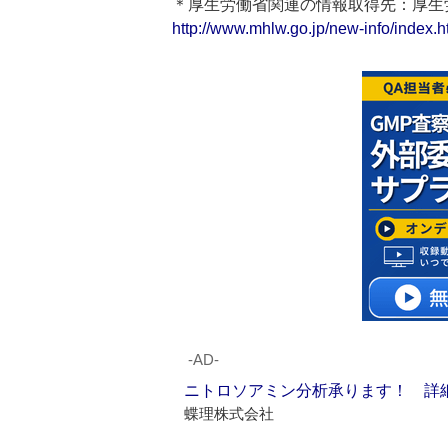
＊厚生労働省関連の情報取得先：厚
http://www.mhlw.go.jp/new-info/index.h
‐AD‐
ニトロソアミン分析承ります！ 詳
蝶理株式会社