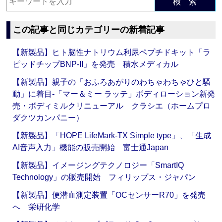
検 索
この記事と同じカテゴリーの新着記事
【新製品】ヒト脳性ナトリウム利尿ペプチドキット「ラ
ピッドチップBNP-II」を発売 積水メディカル
【新製品】親子の「おふろあがりのわちゃわちゃひと騒
動」に着目‐「マー＆ミー ラッテ」ボディローション新発
売・ボディミルクリニューアル クラシエ（ホームプロ
ダクツカンパニー）
【新製品】「HOPE LifeMark-TX Simple type」、「生成
AI音声入力」機能の販売開始 富士通Japan
【新製品】イメージングテクノロジー「SmartIQ
Technology」の販売開始 フィリップス・ジャパン
【新製品】便潜血測定装置「OCセンサーR70」を発売
へ 栄研化学