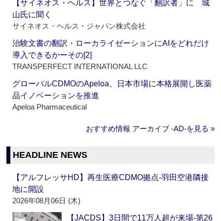
【サイネオス・ヘルス】世界とつなぐ「翻訳者」に 城
山氏に聞く
サイネオス・ヘルス・ジャパン株式会社
治験文書の翻訳・ローカライゼーションにAIをどれだけ
導入できるかーその[2]
TRANSPERFECT INTERNATIONAL LLC
グローバルCDMOのApeloa、日本市場に本格展開し医薬
品イノベーションを推進
Apeloa Pharmaceutical
おすすめ情報 アーカイブ ‐AD‐を見る »
HEADLINE NEWS
【アルフレッサHD】再生医療CDMO拠点‐羽田空港隣接
地に開設
2026年08月06日 (木)
【JACDS】3日間で11万人超が来場‐第26