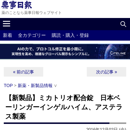
薬のことなら薬事日報ウェブサイト
新着
全カテゴリー
購読・購入・登録
« 前の記事
次の記事 »
TOP
>
新薬・新製品情報
∨
【新製品】ミカトリオ配合錠 日本ベ
ーリンガーインゲルハイム、アステラ
ス製薬
2016年12月02日 (金)