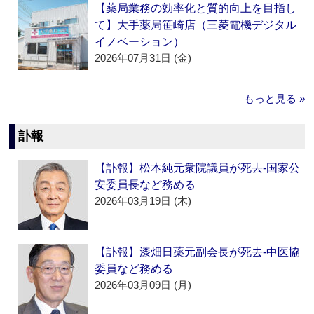
【薬局業務の効率化と質的向上を目指し
て】大手薬局笹崎店（三菱電機デジタル
イノベーション）
2026年07月31日 (金)
もっと見る »
訃報
【訃報】松本純元衆院議員が死去‐国家公
安委員長など務める
2026年03月19日 (木)
【訃報】漆畑日薬元副会長が死去‐中医協
委員など務める
2026年03月09日 (月)