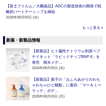
【富士フイルム／大鵬薬品】ADCの製造技術の開発で戦
略的パートナーシップを締結
2026年08月05日 (水)
もっと見る »
新薬・新製品情報
【新製品】ヒト脳性ナトリウム利尿ペプ
チドキット「ラピッドチップBNP-II」を
発売 積水メデ…
2026年08月05日 (水)
【新製品】親子の「おふろあがりのわち
ゃわちゃひと騒動」に着目‐「マー＆ミー
ラッテ」ボデ…
2026年08月03日 (月)