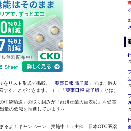
行
2
品
ルをリスト形式で掲載。「
薬事日報 電子版
」では、過去
2
索することができます。（→
「薬事日報 電子版」とは
）
の中継輸送」の取り組みが『経済産業大臣表彰』を受賞
2
排出量の低減を推進しています～
2
まるよ！キャンペーン 実施中！（主催：日本OTC医薬
会