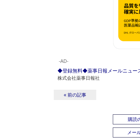
‐AD‐
◆登録無料◆薬事日報メールニュー
株式会社薬事日報社
« 前の記事
購読の
メー