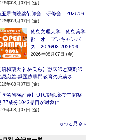
026年08月07日 (金)
埼玉県病院薬剤師会 研修会 2026/09
026年08月07日 (金)
徳島文理大学 徳島薬学
部 オープンキャンパ
ス 2026/08-2026/09
2026年08月07日 (金)
【昭和薬大 神林氏ら】獣医師と薬剤師
に認識差‐獣医療専門教育の充実を
026年08月07日 (金)
【厚労省検討会】OTC類似薬で中間整
理‐77成分1042品目が対象に
026年08月07日 (金)
もっと見る »