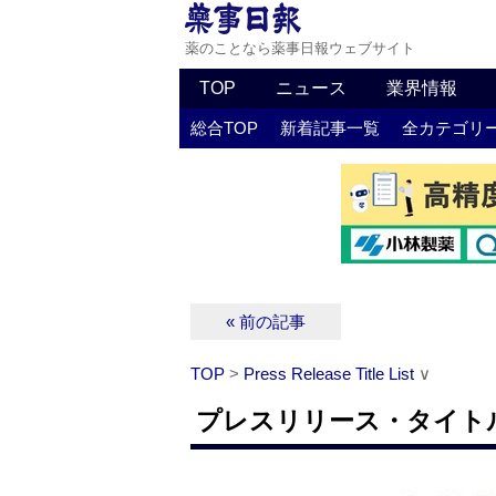
薬のことなら薬事日報ウェブサイト
TOP
ニュース
業界情報
総合TOP
新着記事一覧
全カテゴリ
« 前の記事
TOP
>
Press Release Title List
∨
プレスリリース・タイトルリス